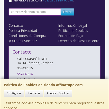
He leído y acepto la
Política de Privacidad
.
Enviar
Contacto
Información Legal
Política Privacidad
Política de Cookies
Condiciones de Compra
Formas de Pago
¿Quienes Somos?
Derecho de Desistimiento
Contacto
Calle Guaraní, local 11
14014
Córdoba
,
Córdoba
957437816
957437816
info@affinatupc.com
Política de Cookies de tienda.affinatupc.com
Configurar
Rechazar
Aceptar Cookies
Horario
10:00 a 13:30 y 17:00 a 20:30h Lunes a Viernes
Utilizamos cookies propias y de terceros para mejorar nuestros
servicios.