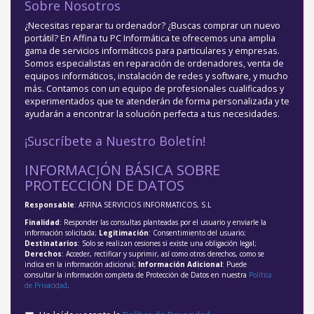
Sobre Nosotros
¿Necesitas reparar tu ordenador? ¿Buscas comprar un nuevo
portátil? En Affina tu PC Informática te ofrecemos una amplia
gama de servicios informáticos para particulares y empresas.
Somos especialistas en reparación de ordenadores, venta de
equipos informáticos, instalación de redes y software, y mucho
más. Contamos con un equipo de profesionales cualificados y
experimentados que te atenderán de forma personalizada y te
ayudarán a encontrar la solución perfecta a tus necesidades.
¡Suscríbete a Nuestro Boletín!
INFORMACIÓN BÁSICA SOBRE
PROTECCIÓN DE DATOS
Responsable
: AFFINA SERVICIOS INFORMATICOS, S.L
Finalidad
: Responder las consultas planteadas por el usuario y enviarle la
información solicitada;
Legitimación
: Consentimiento del usuario;
Destinatarios
: Solo se realizan cesiones si existe una obligación legal;
Derechos
: Acceder, rectificar y suprimir, así como otros derechos, como se
indica en la información adicional;
Información Adicional
: Puede
consultar la información completa de Protección de Datos en nuestra
Política
de Privacidad
.