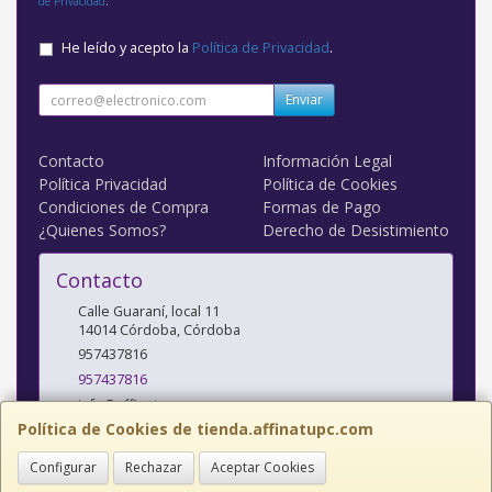
de Privacidad
.
He leído y acepto la
Política de Privacidad
.
Enviar
Contacto
Información Legal
Política Privacidad
Política de Cookies
Condiciones de Compra
Formas de Pago
¿Quienes Somos?
Derecho de Desistimiento
Contacto
Calle Guaraní, local 11
14014
Córdoba
,
Córdoba
957437816
957437816
info@affinatupc.com
Política de Cookies de tienda.affinatupc.com
Configurar
Rechazar
Aceptar Cookies
Horario