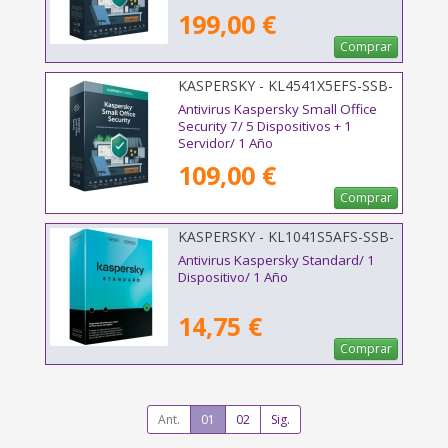
199,00 €
Comprar
KASPERSKY - KL4541X5EFS-SSB-
ES
Antivirus Kaspersky Small Office
Security 7/ 5 Dispositivos + 1
Servidor/ 1 Año
109,00 €
Comprar
KASPERSKY - KL1041S5AFS-SSB-
ES
Antivirus Kaspersky Standard/ 1
Dispositivo/ 1 Año
14,75 €
Comprar
Ant.
01
02
Sig.