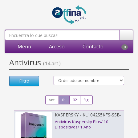
Menú
Acceso
Contacto
0
Antivirus
(14 art.)
Filtro
Ant.
01
02
Sig.
KASPERSKY - KL1042S5KFS-SSB-
ES
Antivirus Kaspersky Plus/ 10
Dispositivos/ 1 Año