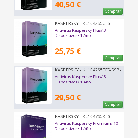
40,50 €
Comprar
KASPERSKY - KL1042S5CFS-
MSBES
Antivirus Kaspersky Plus/ 3
Dispositivos/ 1 Año
25,75 €
Comprar
KASPERSKY - KL1042S5EFS-SSB-
ES
Antivirus Kaspersky Plus/ 5
Dispositivos/ 1 Año
29,50 €
Comprar
KASPERSKY - KL1047S5KFS-
MSBES
Antivirus Kaspersky Premium/ 10
Dispositivos/ 1 Año