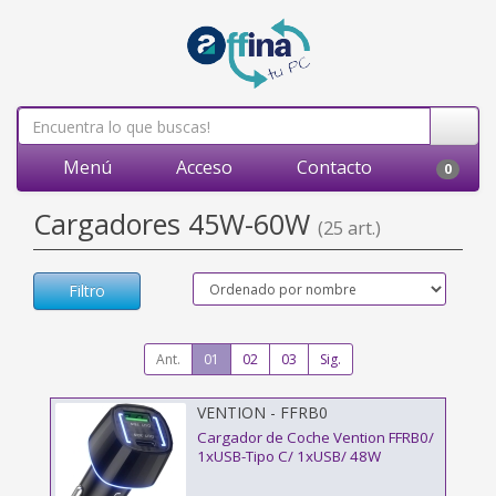
Menú
Acceso
Contacto
0
Cargadores 45W-60W
(25 art.)
Filtro
Ant.
01
02
03
Sig.
VENTION - FFRB0
Cargador de Coche Vention FFRB0/
1xUSB-Tipo C/ 1xUSB/ 48W