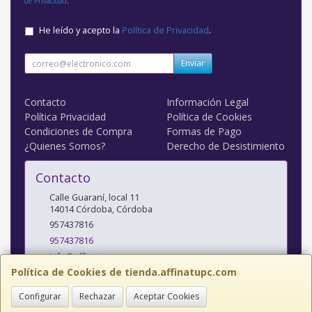
de Privacidad
.
He leído y acepto la
Política de Privacidad
.
Enviar
Contacto
Información Legal
Política Privacidad
Política de Cookies
Condiciones de Compra
Formas de Pago
¿Quienes Somos?
Derecho de Desistimiento
Contacto
Calle Guaraní, local 11
14014
Córdoba
,
Córdoba
957437816
957437816
info@affinatupc.com
Política de Cookies de tienda.affinatupc.com
Configurar
Rechazar
Aceptar Cookies
Horario