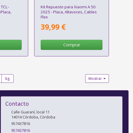
 TCL-
Kit Repuesto para Xiaomi A 50
Placa,
2025 - Placa, Altavoces, Cables
Flex
39,99 €
Comprar
Sig.
Mostrar
Contacto
Calle Guaraní, local 11
14014
Córdoba
,
Córdoba
957437816
957437816