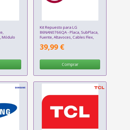
Kit Repuesto para LG
e,
86NAN0766QA - Placa, SubPlaca,
x, Módulo
Fuente, Altavoces, Cables Flex,
Módulo WIFI, Receptor IR
39,99 €
Comprar