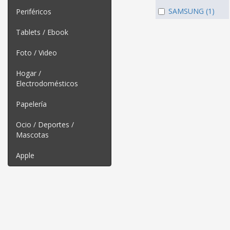
SAMSUNG (1)
Periféricos
Tablets / Ebook
Foto / Video
Hogar /
Electrodomésticos
Papelería
Ocio / Deportes /
Mascotas
Apple