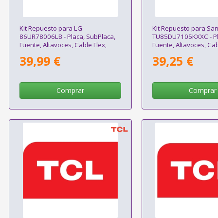
Kit Repuesto para LG
Kit Repuesto para S
86UR78006LB - Placa, SubPlaca,
TU85DU7105KXXC - Pl
Fuente, Altavoces, Cable Flex,
Fuente, Altavoces, Cab
Modulo Wifi, Receptor IR
Módulo WIFI, Receptor
39,99 €
39,25 €
Comprar
Comprar