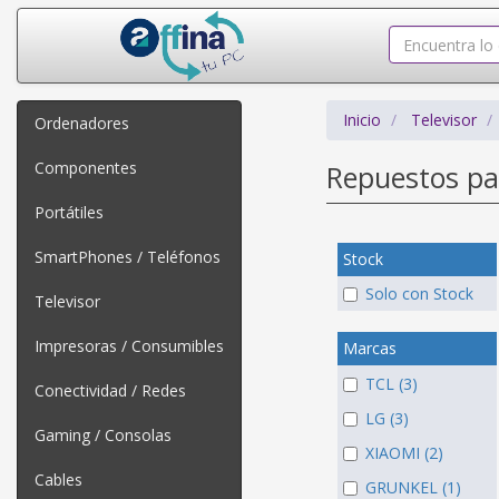
Inicio
Televisor
Ordenadores
Componentes
Repuestos p
Portátiles
SmartPhones / Teléfonos
Stock
Solo con Stock
Televisor
Impresoras / Consumibles
Marcas
TCL (3)
Conectividad / Redes
LG (3)
Gaming / Consolas
XIAOMI (2)
Cables
GRUNKEL (1)