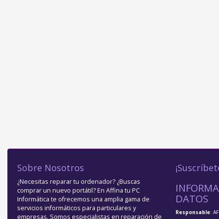
Sobre Nosotros
¡Suscríbet
¿Necesitas reparar tu ordenador? ¿Buscas
INFORMA
comprar un nuevo portátil? En Affina tu PC
DATOS
Informática te ofrecemos una amplia gama de
servicios informáticos para particulares y
Responsable
: A
empresas. Somos especialistas en reparación de