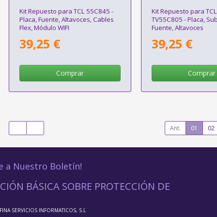
Kit Repuesto para TCL 55C845 -
Kit Repuesto para TCL
Placa, Fuente, Altavoces, Cables
TV55C805 - Placa, Sub
Flex, Módulo WIFI
Fuente, Altavoces
39,25 €
39,25 €
Comprar
Comprar
Ant.
01
02
e a Nuestro Boletín!
CIÓN BÁSICA SOBRE PROTECCIÓN DE
FFINA SERVICIOS INFORMATICOS, S.L