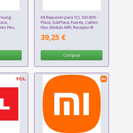
amsung
Kit Repuesto para TCL 50C805 -
aca,
Placa, SubPlaca, Fuente, Cables
les Flex,
Flex, Módulo WIFI, Receptor IR
 IR
39,25 €
Comprar