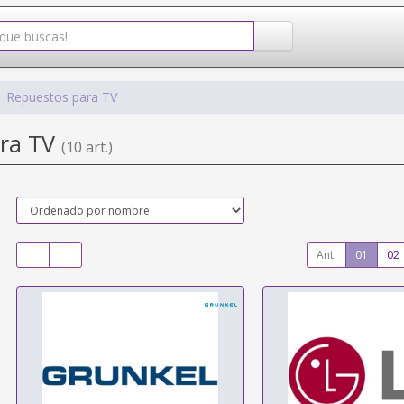
Repuestos para TV
ara TV
(10 art.)
Ant.
01
02