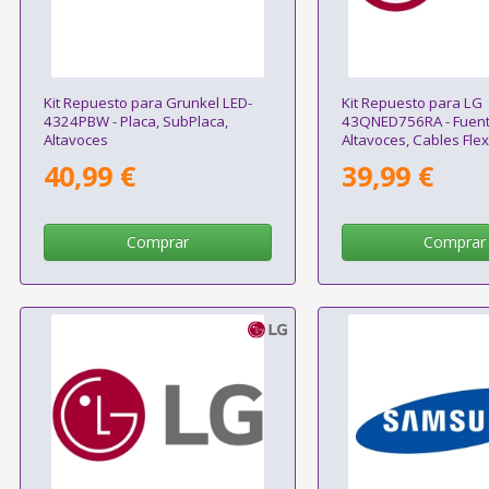
Kit Repuesto para Grunkel LED-
Kit Repuesto para LG
4324PBW - Placa, SubPlaca,
43QNED756RA - Fuent
Altavoces
Altavoces, Cables Fle
WIFI
40,99 €
39,99 €
Comprar
Comprar