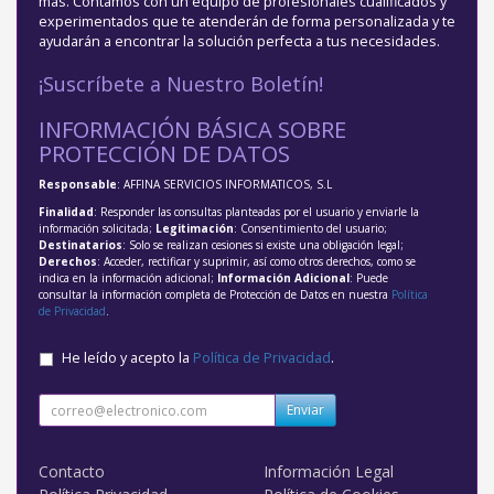
más. Contamos con un equipo de profesionales cualificados y
experimentados que te atenderán de forma personalizada y te
ayudarán a encontrar la solución perfecta a tus necesidades.
¡Suscríbete a Nuestro Boletín!
INFORMACIÓN BÁSICA SOBRE
PROTECCIÓN DE DATOS
Responsable
: AFFINA SERVICIOS INFORMATICOS, S.L
Finalidad
: Responder las consultas planteadas por el usuario y enviarle la
información solicitada;
Legitimación
: Consentimiento del usuario;
Destinatarios
: Solo se realizan cesiones si existe una obligación legal;
Derechos
: Acceder, rectificar y suprimir, así como otros derechos, como se
indica en la información adicional;
Información Adicional
: Puede
consultar la información completa de Protección de Datos en nuestra
Política
de Privacidad
.
He leído y acepto la
Política de Privacidad
.
Enviar
Contacto
Información Legal