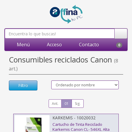
Menú
Acceso
Contacto
0
Consumibles reciclados Canon
(8
art.)
Filtro
Ant.
01
Sig.
KARKEMIS - 10020032
Cartucho de Tinta Reciclado
Karkemis Canon CL- 546XL Alta