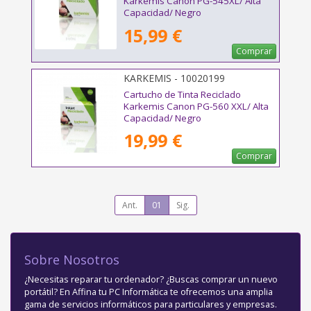
Karkemis Canon PG-545XL/ Alta
Capacidad/ Negro
15,99 €
Comprar
KARKEMIS - 10020199
Cartucho de Tinta Reciclado
Karkemis Canon PG-560 XXL/ Alta
Capacidad/ Negro
19,99 €
Comprar
Ant.
01
Sig.
Sobre Nosotros
¿Necesitas reparar tu ordenador? ¿Buscas comprar un nuevo
portátil? En Affina tu PC Informática te ofrecemos una amplia
gama de servicios informáticos para particulares y empresas.