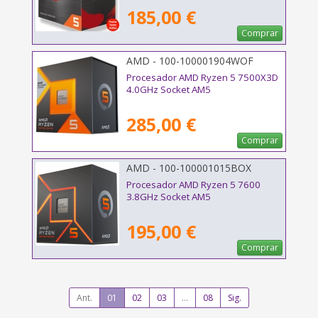
185,00 €
Comprar
AMD - 100-100001904WOF
Procesador AMD Ryzen 5 7500X3D
4.0GHz Socket AM5
285,00 €
Comprar
AMD - 100-100001015BOX
Procesador AMD Ryzen 5 7600
3.8GHz Socket AM5
195,00 €
Comprar
Ant.
01
02
03
...
08
Sig.