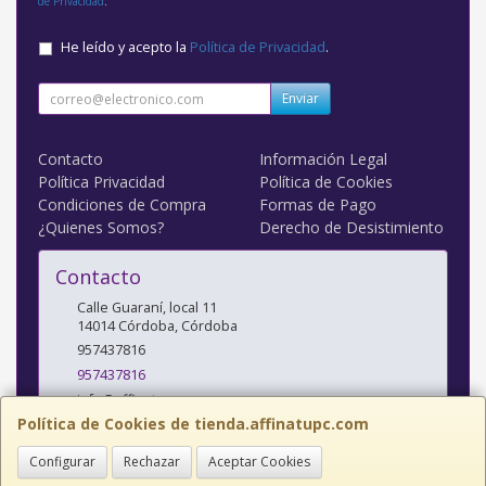
de Privacidad
.
He leído y acepto la
Política de Privacidad
.
Enviar
Contacto
Información Legal
Política Privacidad
Política de Cookies
Condiciones de Compra
Formas de Pago
¿Quienes Somos?
Derecho de Desistimiento
Contacto
Calle Guaraní, local 11
14014
Córdoba
,
Córdoba
957437816
957437816
info@affinatupc.com
Política de Cookies de tienda.affinatupc.com
Configurar
Rechazar
Aceptar Cookies
Horario