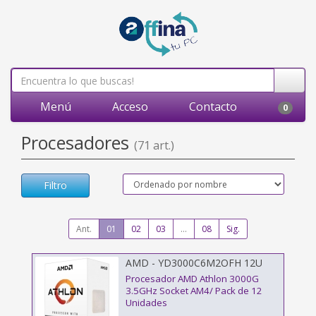
Menú
Acceso
Contacto
0
Procesadores
(71 art.)
Filtro
Ant.
01
02
03
...
08
Sig.
AMD - YD3000C6M2OFH 12U
Procesador AMD Athlon 3000G
3.5GHz Socket AM4/ Pack de 12
Unidades