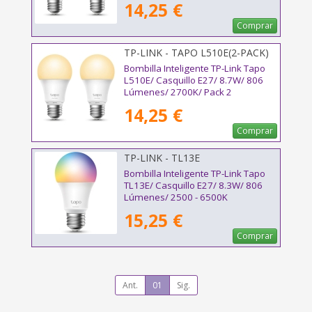
14,25 €
Comprar
TP-LINK - TAPO L510E(2-PACK)
V2
Bombilla Inteligente TP-Link Tapo
L510E/ Casquillo E27/ 8.7W/ 806
Lúmenes/ 2700K/ Pack 2
14,25 €
Comprar
TP-LINK - TL13E
Bombilla Inteligente TP-Link Tapo
TL13E/ Casquillo E27/ 8.3W/ 806
Lúmenes/ 2500 - 6500K
15,25 €
Comprar
Ant.
01
Sig.