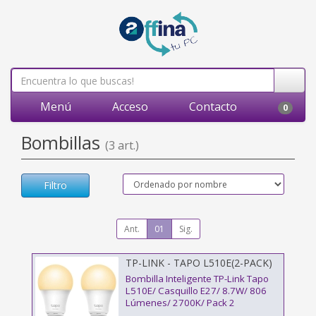
Menú
Acceso
Contacto
0
Bombillas
(3 art.)
Filtro
Ant.
01
Sig.
TP-LINK - TAPO L510E(2-PACK)
Bombilla Inteligente TP-Link Tapo
L510E/ Casquillo E27/ 8.7W/ 806
Lúmenes/ 2700K/ Pack 2