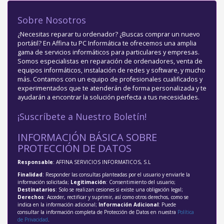
Sobre Nosotros
¿Necesitas reparar tu ordenador? ¿Buscas comprar un nuevo
portátil? En Affina tu PC Informática te ofrecemos una amplia
gama de servicios informáticos para particulares y empresas.
Somos especialistas en reparación de ordenadores, venta de
equipos informáticos, instalación de redes y software, y mucho
más. Contamos con un equipo de profesionales cualificados y
experimentados que te atenderán de forma personalizada y te
ayudarán a encontrar la solución perfecta a tus necesidades.
¡Suscríbete a Nuestro Boletín!
INFORMACIÓN BÁSICA SOBRE
PROTECCIÓN DE DATOS
Responsable
: AFFINA SERVICIOS INFORMATICOS, S.L
Finalidad
: Responder las consultas planteadas por el usuario y enviarle la
información solicitada;
Legitimación
: Consentimiento del usuario;
Destinatarios
: Solo se realizan cesiones si existe una obligación legal;
Derechos
: Acceder, rectificar y suprimir, así como otros derechos, como se
indica en la información adicional;
Información Adicional
: Puede
consultar la información completa de Protección de Datos en nuestra
Política
de Privacidad
.