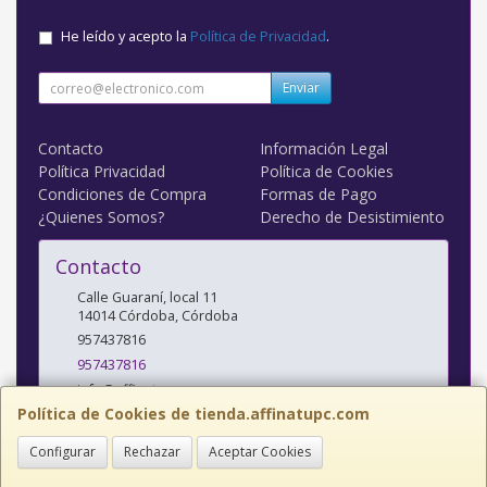
He leído y acepto la
Política de Privacidad
.
Enviar
Contacto
Información Legal
Política Privacidad
Política de Cookies
Condiciones de Compra
Formas de Pago
¿Quienes Somos?
Derecho de Desistimiento
Contacto
Calle Guaraní, local 11
14014
Córdoba
,
Córdoba
957437816
957437816
info@affinatupc.com
Política de Cookies de tienda.affinatupc.com
Configurar
Rechazar
Aceptar Cookies
Horario