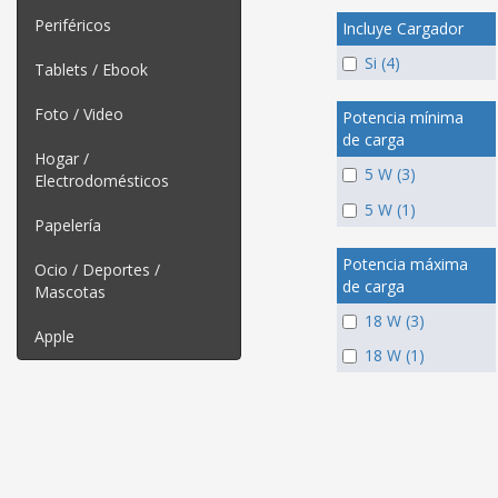
Periféricos
Incluye Cargador
Si (4)
Tablets / Ebook
Foto / Video
Potencia mínima
de carga
Hogar /
5 W (3)
Electrodomésticos
5 W (1)
Papelería
Potencia máxima
Ocio / Deportes /
de carga
Mascotas
18 W (3)
Apple
18 W (1)