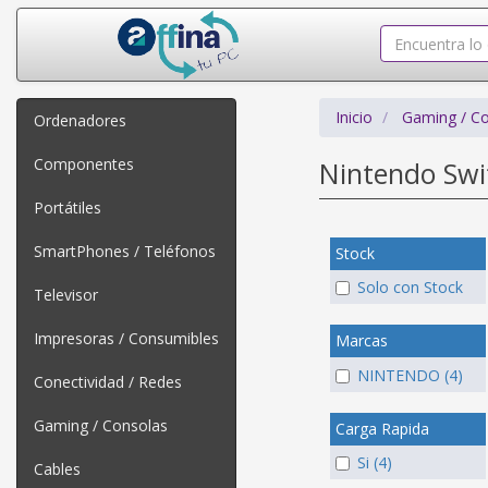
Inicio
Gaming / C
Ordenadores
Componentes
Nintendo Sw
Portátiles
SmartPhones / Teléfonos
Stock
Solo con Stock
Televisor
Impresoras / Consumibles
Marcas
NINTENDO (4)
Conectividad / Redes
Gaming / Consolas
Carga Rapida
Si (4)
Cables