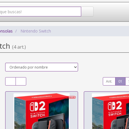
onsolas
Nintendo Switch
itch
(4 art.)
Ant.
01