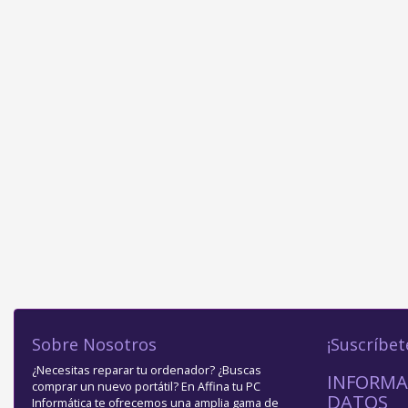
Sobre Nosotros
¡Suscríbet
¿Necesitas reparar tu ordenador? ¿Buscas
INFORMA
comprar un nuevo portátil? En Affina tu PC
DATOS
Informática te ofrecemos una amplia gama de