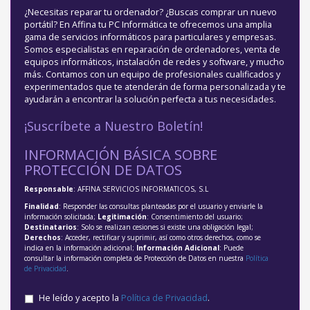
¿Necesitas reparar tu ordenador? ¿Buscas comprar un nuevo
portátil? En Affina tu PC Informática te ofrecemos una amplia
gama de servicios informáticos para particulares y empresas.
Somos especialistas en reparación de ordenadores, venta de
equipos informáticos, instalación de redes y software, y mucho
más. Contamos con un equipo de profesionales cualificados y
experimentados que te atenderán de forma personalizada y te
ayudarán a encontrar la solución perfecta a tus necesidades.
¡Suscríbete a Nuestro Boletín!
INFORMACIÓN BÁSICA SOBRE
PROTECCIÓN DE DATOS
Responsable
: AFFINA SERVICIOS INFORMATICOS, S.L
Finalidad
: Responder las consultas planteadas por el usuario y enviarle la
información solicitada;
Legitimación
: Consentimiento del usuario;
Destinatarios
: Solo se realizan cesiones si existe una obligación legal;
Derechos
: Acceder, rectificar y suprimir, así como otros derechos, como se
indica en la información adicional;
Información Adicional
: Puede
consultar la información completa de Protección de Datos en nuestra
Política
de Privacidad
.
He leído y acepto la
Política de Privacidad
.