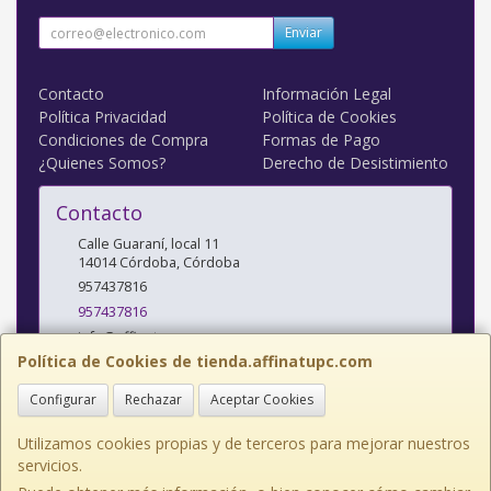
Enviar
Contacto
Información Legal
Política Privacidad
Política de Cookies
Condiciones de Compra
Formas de Pago
¿Quienes Somos?
Derecho de Desistimiento
Contacto
Calle Guaraní, local 11
14014
Córdoba
,
Córdoba
957437816
957437816
info@affinatupc.com
Política de Cookies de tienda.affinatupc.com
Configurar
Rechazar
Aceptar Cookies
Horario
10:00 a 13:30 y 17:00 a 20:30h Lunes a Viernes
Utilizamos cookies propias y de terceros para mejorar nuestros
servicios.