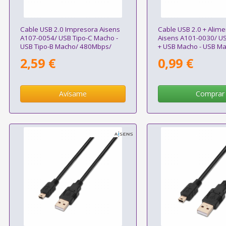
Cable USB 2.0 Impresora Aisens
Cable USB 2.0 + Alime
A107-0054/ USB Tipo-C Macho -
Aisens A101-0030/ U
USB Tipo-B Macho/ 480Mbps/
+ USB Macho - USB Ma
2m/ Negro
2.5W/ 60Mbps/ 15cm/
2,59 €
0,99 €
Rojo
Avísame
Comprar