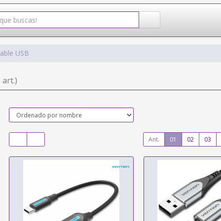
able USB
 art.)
Ant.
01
02
03