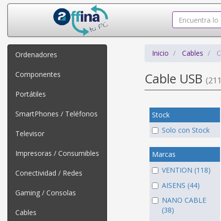
Inicio
Cables
C
Ordenadores
Componentes
Cable USB
(211
Portátiles
SmartPhones / Teléfonos
Stock
Solo con Stock
Televisor
Impresoras / Consumibles
Marcas
VENTION (118)
Conectividad / Redes
AISENS (44)
Gaming / Consolas
NANO CABLE
(38)
Cables