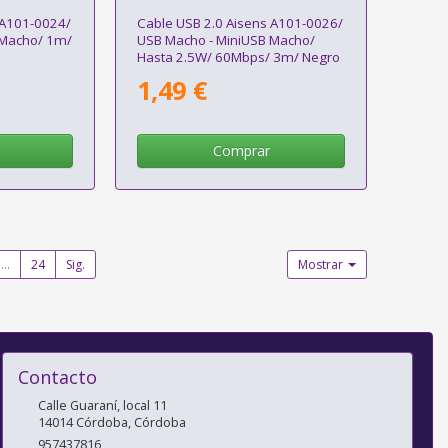
 A101-0024/
Cable USB 2.0 Aisens A101-0026/
 Macho/ 1m/
USB Macho - MiniUSB Macho/
Hasta 2.5W/ 60Mbps/ 3m/ Negro
1,49 €
Comprar
...
24
Sig.
Mostrar
Contacto
Calle Guaraní, local 11
14014
Córdoba
,
Córdoba
957437816