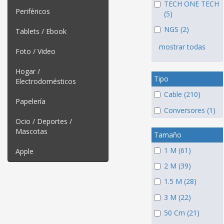
TECH ONE TECH
Periféricos
(5)
NGS (2)
Tablets / Ebook
mostrar todas
Foto / Video
Hogar /
Tipo
Electrodomésticos
Cable (210)
Papelería
Conversores (1)
Ocio / Deportes /
Mascotas
Tamaño
1 M (61)
Apple
2 M (39)
1.5 M (28)
3 M (22)
50 Cm (21)