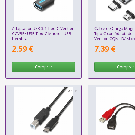
Adaptador USB 3.1 Tipo-C Vention
Cable de Carga Magn
CCVBB/ USB Tipo-C Macho - USB
Tipo-C con Adaptador
Hembra
Vention CQMHD/ Mic
Macho - USB Tipo-C M
2,59 €
7,39 €
Macho/ Hasta 60W/ 
50cm/ Gris
Comprar
Comprar