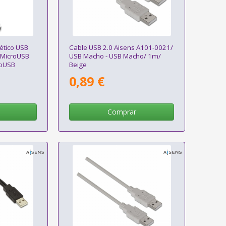
ético USB
Cable USB 2.0 Aisens A101-0021/
 MicroUSB
USB Macho - USB Macho/ 1m/
roUSB
Beige
acho/ USB
0,89 €
480Mbps/
Comprar