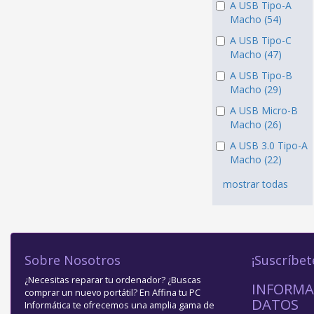
A USB Tipo-A
Macho (54)
A USB Tipo-C
Macho (47)
A USB Tipo-B
Macho (29)
A USB Micro-B
Macho (26)
A USB 3.0 Tipo-A
Macho (22)
mostrar todas
Sobre Nosotros
¡Suscríbet
¿Necesitas reparar tu ordenador? ¿Buscas
INFORMA
comprar un nuevo portátil? En Affina tu PC
DATOS
Informática te ofrecemos una amplia gama de