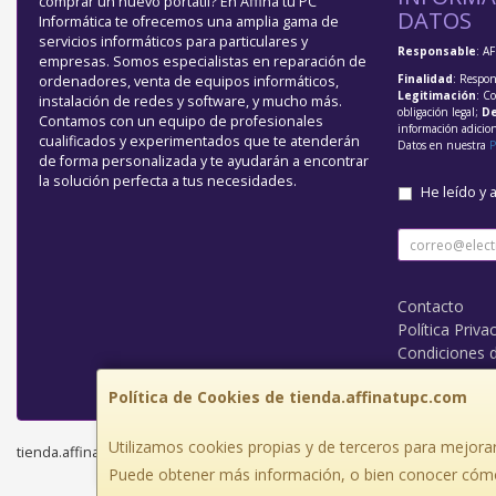
comprar un nuevo portátil? En Affina tu PC
DATOS
Informática te ofrecemos una amplia gama de
servicios informáticos para particulares y
Responsable
: A
empresas. Somos especialistas en reparación de
Finalidad
: Respon
ordenadores, venta de equipos informáticos,
Legitimación
: C
instalación de redes y software, y mucho más.
obligación legal;
De
Contamos con un equipo de profesionales
información adicio
cualificados y experimentados que te atenderán
Datos en nuestra
P
de forma personalizada y te ayudarán a encontrar
la solución perfecta a tus necesidades.
He leído y 
Contacto
Política Priva
Condiciones 
¿Quienes So
Política de Cookies de tienda.affinatupc.com
Utilizamos cookies propias y de terceros para mejorar
tienda.affinatupc.com © 2026
Puede obtener más información, o bien conocer cómo