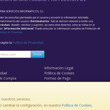
FFINA SERVICIOS INFORMATICOS, S.L
der las consultas planteadas por el usuario y enviarle la información solicitada;
onsentimiento del usuario;
Destinatarios
: Solo se realizan cesiones si existe una
rechos
: Acceder, rectificar y suprimir, así como otros derechos, como se indica en la
nal;
Información Adicional
: Puede consultar la información completa de Protección de
olítica de Privacidad
.
acepto la
Política de Privacidad
.
Enviar
Información Legal
cidad
Política de Cookies
de Compra
Formas de Pago
mos?
Derecho de Desistimiento
 nuestros servicios.
 cambiar la configuración, en nuestra
, , , , España. - C.I.F.: B14981336 - Tfno:
Política de Cookies
.