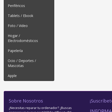
Periféricos
Tablets / Ebook
Foto / Video
Hogar /
Electrodomésticos
Papelería
Ocio / Deportes /
Mascotas
Apple
Sobre Nosotros
¡Suscríbet
¿Necesitas reparar tu ordenador? ¿Buscas
INFORMA