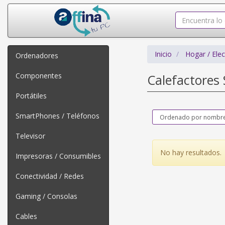
Inicio
Hogar / Ele
Ordenadores
Componentes
Calefactores 
Portátiles
SmartPhones / Teléfonos
Televisor
No hay resultados.
Impresoras / Consumibles
Conectividad / Redes
Gaming / Consolas
Cables