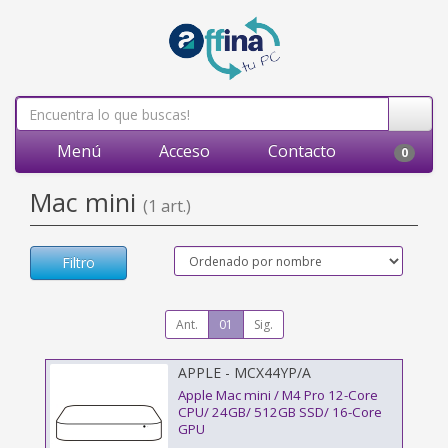
Menú
Acceso
Contacto
0
Mac mini
(1 art.)
Filtro
Ant.
01
Sig.
APPLE - MCX44YP/A
Apple Mac mini / M4 Pro 12-Core
CPU/ 24GB/ 512GB SSD/ 16-Core
GPU