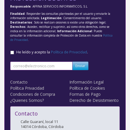
Responsable
: AFFINA SERVICIOS INFORMATICOS, S.L
Finalidad
: Responder las consultas planteadas por el usuario y enviarle la
información solicitada;
Legitimación
: Consentimiento del usuario;
Destinatarios
: Solo se realizan cesiones si existe una obligación legal;
Derechos
: Acceder, rectificar y suprimir, así como otros derechos, como se
indica en la información adicional;
Información Adicional
: Puede
consultar la información completa de Protección de Datos en nuestra
Política
de Privacidad
.
He leído y acepto la
Política de Privacidad
.
Enviar
Contacto
Información Legal
Política Privacidad
Política de Cookies
Condiciones de Compra
Formas de Pago
¿Quienes Somos?
Derecho de Desistimiento
Contacto
Calle Guaraní, local 11
14014
Córdoba
,
Córdoba