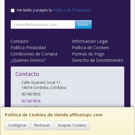
He leído y acepto la
Política de Privacidad
.
Enviar
Contacto
Información Legal
Política Privacidad
Política de Cookies
Condiciones de Compra
Formas de Pago
¿Quienes Somos?
Derecho de Desistimiento
Contacto
Calle Guaraní, local 11
14014
Córdoba
,
Córdoba
957437816
957437816
info@affinatupc.com
Política de Cookies de tienda.affinatupc.com
Configurar
Rechazar
Aceptar Cookies
Horario