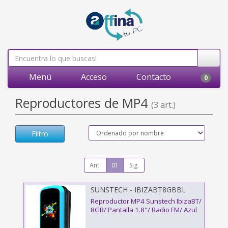
Menú
Acceso
Contacto
0
Reproductores de MP4
(3 art.)
Filtro
Ant.
01
Sig.
SUNSTECH - IBIZABT8GBBL
Reproductor MP4 Sunstech IbizaBT/
8GB/ Pantalla 1.8"/ Radio FM/ Azul