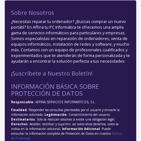
Sobre Nosotros
¿Necesitas reparar tu ordenador? ¿Buscas comprar un nuevo
portátil? En Affina tu PC Informática te ofrecemos una amplia
gama de servicios informáticos para particulares y empresas.
Somos especialistas en reparación de ordenadores, venta de
equipos informáticos, instalación de redes y software, y mucho
más. Contamos con un equipo de profesionales cualificados y
experimentados que te atenderán de forma personalizada y te
ayudarán a encontrar la solución perfecta a tus necesidades.
¡Suscríbete a Nuestro Boletín!
INFORMACIÓN BÁSICA SOBRE
PROTECCIÓN DE DATOS
Responsable
: AFFINA SERVICIOS INFORMATICOS, S.L
Finalidad
: Responder las consultas planteadas por el usuario y enviarle la
información solicitada;
Legitimación
: Consentimiento del usuario;
Destinatarios
: Solo se realizan cesiones si existe una obligación legal;
Derechos
: Acceder, rectificar y suprimir, así como otros derechos, como se
indica en la información adicional;
Información Adicional
: Puede
consultar la información completa de Protección de Datos en nuestra
Política
de Privacidad
.