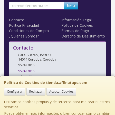
Enviar
Contacto
Información Legal
Política Privacidad
Política de Cookies
Condiciones de Compra
Formas de Pago
¿Quienes Somos?
Derecho de Desistimiento
Contacto
Calle Guaraní, local 11
14014
Córdoba
,
Córdoba
957437816
957437816
info@affinatupc.com
Política de Cookies de tienda.affinatupc.com
Configurar
Rechazar
Aceptar Cookies
Horario
10:00 a 13:30 y 17:00 a 20:30h Lunes a Viernes
Utilizamos cookies propias y de terceros para mejorar nuestros
servicios.
Puede obtener más información, o bien conocer cómo cambiar