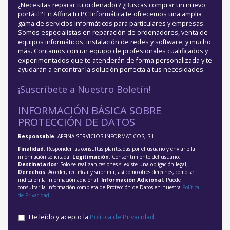
¿Necesitas reparar tu ordenador? ¿Buscas comprar un nuevo
portátil? En Affina tu PC Informática te ofrecemos una amplia
gama de servicios informáticos para particulares y empresas.
Somos especialistas en reparación de ordenadores, venta de
equipos informáticos, instalación de redes y software, y mucho
más. Contamos con un equipo de profesionales cualificados y
experimentados que te atenderán de forma personalizada y te
ayudarán a encontrar la solución perfecta a tus necesidades.
¡Suscríbete a Nuestro Boletín!
INFORMACIÓN BÁSICA SOBRE
PROTECCIÓN DE DATOS
Responsable
: AFFINA SERVICIOS INFORMATICOS, S.L
Finalidad
: Responder las consultas planteadas por el usuario y enviarle la
información solicitada;
Legitimación
: Consentimiento del usuario;
Destinatarios
: Solo se realizan cesiones si existe una obligación legal;
Derechos
: Acceder, rectificar y suprimir, así como otros derechos, como se
indica en la información adicional;
Información Adicional
: Puede
consultar la información completa de Protección de Datos en nuestra
Política
de Privacidad
.
He leído y acepto la
Política de Privacidad
.