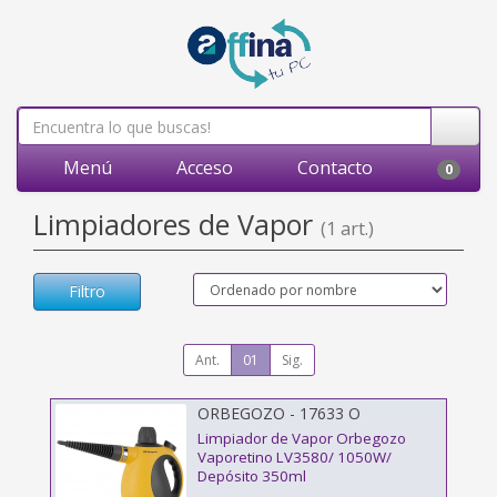
Menú
Acceso
Contacto
0
Limpiadores de Vapor
(1 art.)
Filtro
Ant.
01
Sig.
ORBEGOZO - 17633 O
Limpiador de Vapor Orbegozo
Vaporetino LV3580/ 1050W/
Depósito 350ml