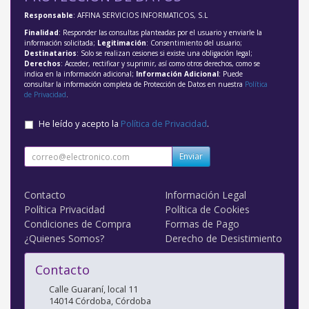
Responsable
: AFFINA SERVICIOS INFORMATICOS, S.L
Finalidad
: Responder las consultas planteadas por el usuario y enviarle la
información solicitada;
Legitimación
: Consentimiento del usuario;
Destinatarios
: Solo se realizan cesiones si existe una obligación legal;
Derechos
: Acceder, rectificar y suprimir, así como otros derechos, como se
indica en la información adicional;
Información Adicional
: Puede
consultar la información completa de Protección de Datos en nuestra
Política
de Privacidad
.
He leído y acepto la
Política de Privacidad
.
Enviar
Contacto
Información Legal
Política Privacidad
Política de Cookies
Condiciones de Compra
Formas de Pago
¿Quienes Somos?
Derecho de Desistimiento
Contacto
Calle Guaraní, local 11
14014
Córdoba
,
Córdoba