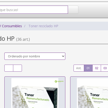
/ Consumibles
Toner reciclado HP
ado HP
(36 art.)
Ant.
01
02
03