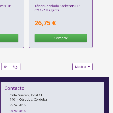
emis HP
Tóner Reciclado Karkemis HP
nº117/ Magenta
26,75 €
Comprar
04
Sig.
Mostrar
Contacto
Calle Guaraní, local 11
14014
Córdoba
,
Córdoba
957437816
957437816