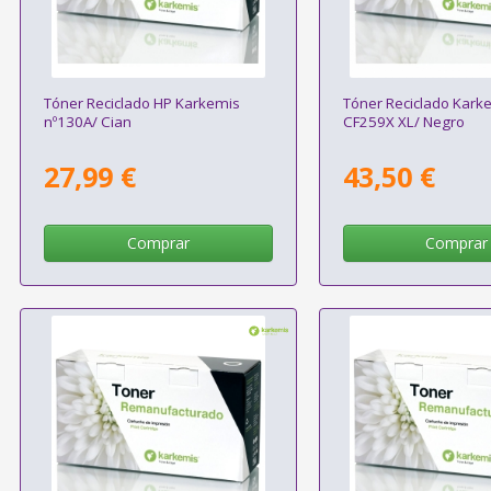
Tóner Reciclado HP Karkemis
Tóner Reciclado Kark
nº130A/ Cian
CF259X XL/ Negro
27,99 €
43,50 €
Comprar
Comprar