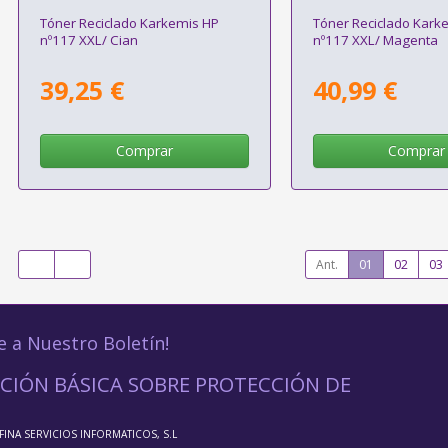
Tóner Reciclado Karkemis HP
Tóner Reciclado Kark
nº117 XXL/ Cian
nº117 XXL/ Magenta
39,25 €
40,99 €
Comprar
Comprar
Ant.
01
02
03
e a Nuestro Boletín!
CIÓN BÁSICA SOBRE PROTECCIÓN DE
FFINA SERVICIOS INFORMATICOS, S.L