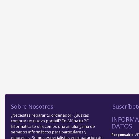
Sobre Nosotros
¡Suscríbet
¿Necesitas reparar tu ordenador? ¿Buscas
INFORMA
comprar un nuevo portátil? En Affina tu PC
DATOS
Informática te ofrecemos una amplia gama de
servicios informáticos para particulares y
Responsable
: A
empresas. Somos especialistas en reparación de