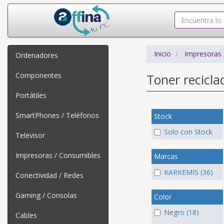
Inicio
Impresoras 
Ordenadores
Componentes
Toner recicl
Portátiles
SmartPhones / Teléfonos
Stock
Solo con Stock
Televisor
Impresoras / Consumibles
Marcas
KARKEMIS (36)
Conectividad / Redes
Gaming / Consolas
Color
Negro (18)
Cables