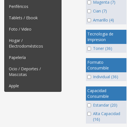
Magenta (7)
Periféricos
Cian (7)
Tablets / Ebook
Amarillo (4)
Foto / Video
Tecnologia de
Impresion
Hogar /
Electrodomésticos
Toner (36)
Papelería
Formato
Consumible
Ocio / Deportes /
Mascotas
Individual (36)
Apple
Capacidad
Consumible
Estandar (20)
Alta Capacidad
(16)