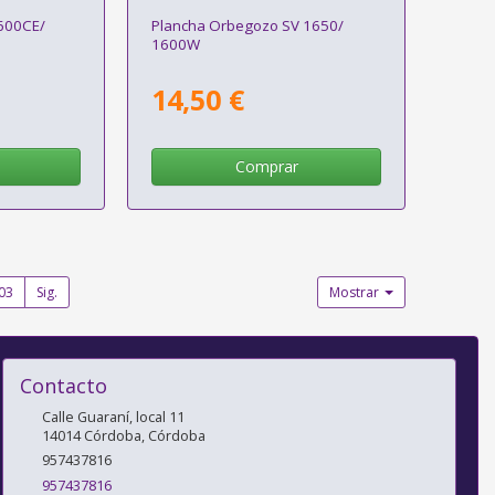
2600CE/
Plancha Orbegozo SV 1650/
1600W
14,50 €
Comprar
03
Sig.
Mostrar
Contacto
Calle Guaraní, local 11
14014
Córdoba
,
Córdoba
957437816
957437816