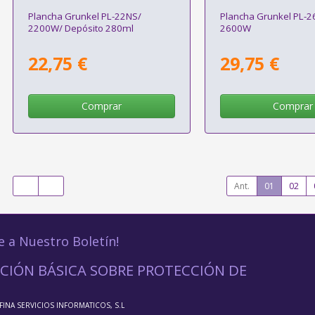
Plancha Grunkel PL-22NS/
Plancha Grunkel PL-
2200W/ Depósito 280ml
2600W
22,75 €
29,75 €
Comprar
Comprar
Ant.
01
02
e a Nuestro Boletín!
CIÓN BÁSICA SOBRE PROTECCIÓN DE
FFINA SERVICIOS INFORMATICOS, S.L