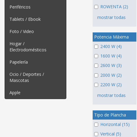
ROWENTA (2)
Periféricos
mostrar todas
Tablets / Ebook
Foto / Video
Potencia Máxima
Hogar /
2400 W (4)
Electrodomésticos
1600 W (4)
Papelería
2600 W (3)
Ocio / Deportes /
2000 W (2)
Mascotas
2200 W (2)
Apple
mostrar todas
Tipo de Plancha
Horizontal (15)
Vertical (5)