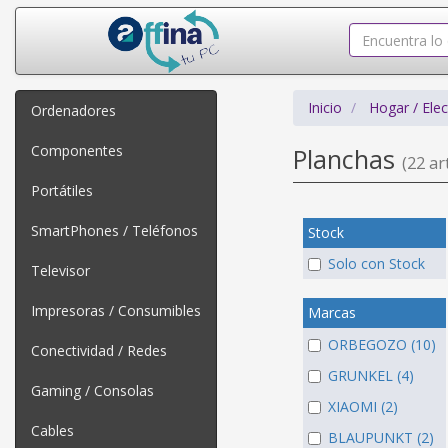
Inicio
Hogar / Ele
Ordenadores
Componentes
Planchas
(22 art
Portátiles
SmartPhones / Teléfonos
Stock
Solo con Stock
Televisor
Impresoras / Consumibles
Marcas
ORBEGOZO (10)
Conectividad / Redes
GRUNKEL (4)
Gaming / Consolas
XIAOMI (2)
Cables
BLAUPUNKT (2)