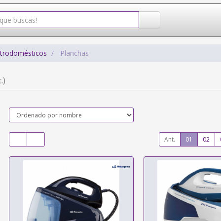
ctrodomésticos
Planchas
.)
Ant.
01
02