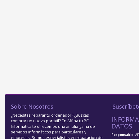
Sobre Nosotros
¡Suscríbet
¿Necesitas reparar tu ordenador? ¿Buscas
INFORMA
comprar un nuevo portátil? En Affina tu PC
DATOS
Informática te ofrecemos una amplia gama de
servicios informáticos para particulares y
Responsable
: A
empresas. Somos especialistas en reparación de