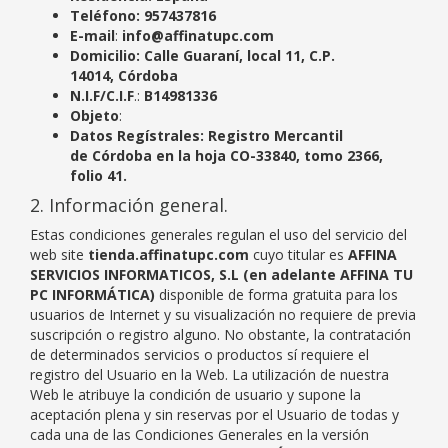
Teléfono: 957437816
E-mail
:
info@affinatupc.com
Domicilio:
Calle Guaraní, local 11, C.P.
14014, Córdoba
N.I.F/C.I.F
.:
B14981336
Objeto
:
Datos Regístrales:
Registro Mercantil
de Córdoba en la hoja CO-33840, tomo 2366,
folio 41.
2. Información general.
Estas condiciones generales regulan el uso del servicio del
web site
tienda.affinatupc.com
cuyo titular es
AFFINA
SERVICIOS INFORMATICOS, S.L (en adelante
AFFINA TU
PC INFORMÁTICA
)
disponible de forma gratuita para los
usuarios de Internet y su visualización no requiere de previa
suscripción o registro alguno. No obstante, la contratación
de determinados servicios o productos sí requiere el
registro del Usuario en la Web. La utilización de nuestra
Web le atribuye la condición de usuario y supone la
aceptación plena y sin reservas por el Usuario de todas y
cada una de las Condiciones Generales en la versión