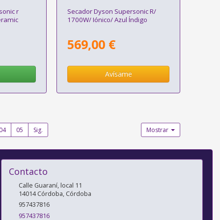
onic r
Secador Dyson Supersonic R/
eramic
1700W/ Iónico/ Azul Índigo
569,00 €
Avísame
04
05
Sig.
Mostrar
Contacto
Calle Guaraní, local 11
14014
Córdoba
,
Córdoba
957437816
957437816