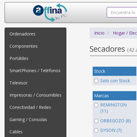
Inicio
Hogar / Ele
Ordenadores
Componentes
Secadores
(42 a
Portátiles
SmartPhones / Teléfonos
Stock
Solo con Stock
Televisor
Impresoras / Consumibles
Marcas
REMINGTON
Conectividad / Redes
(11)
Gaming / Consolas
ORBEGOZO (8)
DYSON (7)
Cables