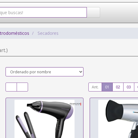
ctrodomésticos
Secadores
rt.)
Ant.
01
02
03