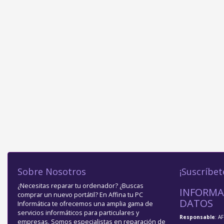
Sobre Nosotros
¡Suscríbet
¿Necesitas reparar tu ordenador? ¿Buscas
INFORMA
comprar un nuevo portátil? En Affina tu PC
DATOS
Informática te ofrecemos una amplia gama de
servicios informáticos para particulares y
Responsable
: A
empresas. Somos especialistas en reparación de