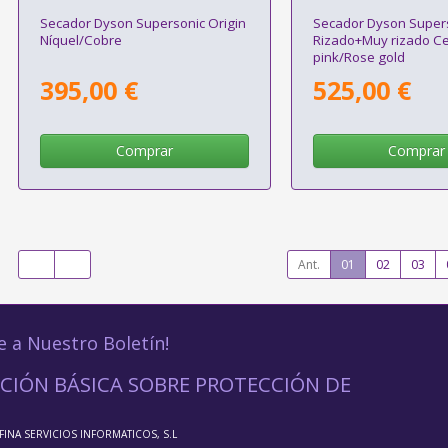
Secador Dyson Supersonic Origin
Secador Dyson Supers
Níquel/Cobre
Rizado+Muy rizado C
pink/Rose gold
395,00 €
525,00 €
Comprar
Comprar
Ant.
01
02
03
e a Nuestro Boletín!
CIÓN BÁSICA SOBRE PROTECCIÓN DE
FFINA SERVICIOS INFORMATICOS, S.L