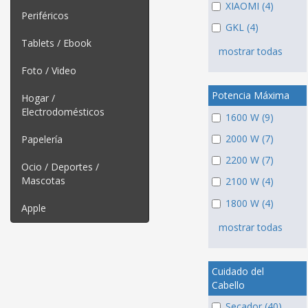
XIAOMI (4)
Periféricos
GKL (4)
Tablets / Ebook
mostrar todas
Foto / Video
Potencia Máxima
Hogar /
Electrodomésticos
1600 W (9)
2000 W (7)
Papelería
2200 W (7)
Ocio / Deportes /
Mascotas
2100 W (4)
1800 W (4)
Apple
mostrar todas
Cuidado del
Cabello
Secador (40)