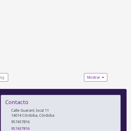
Sig.
Mostrar
Contacto
Calle Guaraní, local 11
14014
Córdoba
,
Córdoba
957437816
957437816