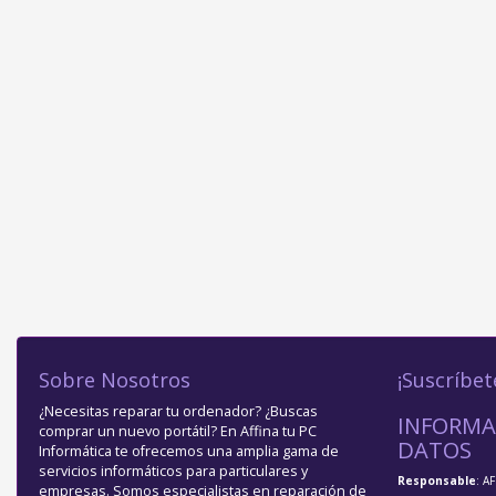
Sobre Nosotros
¡Suscríbet
¿Necesitas reparar tu ordenador? ¿Buscas
INFORMA
comprar un nuevo portátil? En Affina tu PC
DATOS
Informática te ofrecemos una amplia gama de
servicios informáticos para particulares y
Responsable
: A
empresas. Somos especialistas en reparación de