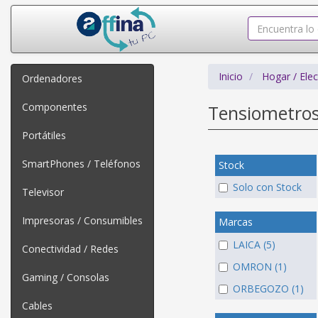
Inicio
Hogar / Ele
Ordenadores
Componentes
Tensiometro
Portátiles
SmartPhones / Teléfonos
Stock
Solo con Stock
Televisor
Impresoras / Consumibles
Marcas
LAICA (5)
Conectividad / Redes
OMRON (1)
Gaming / Consolas
ORBEGOZO (1)
Cables