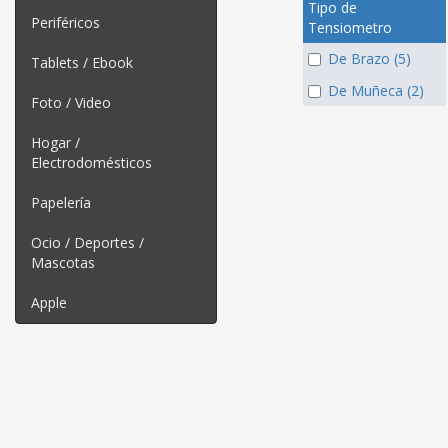
Tipo de
Periféricos
Tensiometro
De Brazo (5)
Tablets / Ebook
De Muñeca (2)
Foto / Video
Hogar /
Electrodomésticos
Papelería
Ocio / Deportes /
Mascotas
Apple