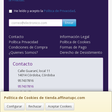
de Privacidad
.
He leído y acepto la
Política de Privacidad
.
Enviar
Contacto
Información Legal
Política Privacidad
Política de Cookies
Condiciones de Compra
Formas de Pago
¿Quienes Somos?
Derecho de Desistimiento
Contacto
Calle Guaraní, local 11
14014
Córdoba
,
Córdoba
957437816
957437816
info@affinatupc.com
Política de Cookies de tienda.affinatupc.com
Configurar
Rechazar
Aceptar Cookies
Horario