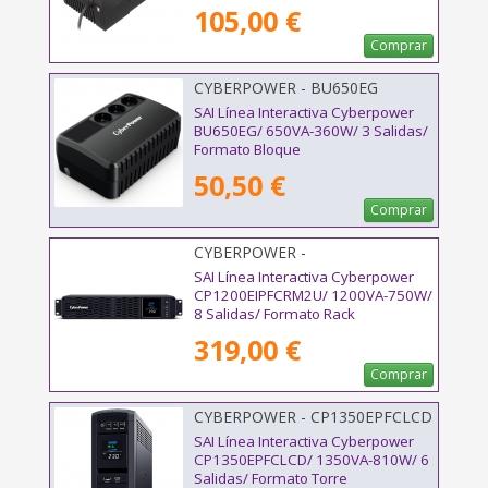
105,00 €
Comprar
CYBERPOWER - BU650EG
SAI Línea Interactiva Cyberpower
BU650EG/ 650VA-360W/ 3 Salidas/
Formato Bloque
50,50 €
Comprar
CYBERPOWER -
CP1200EIPFCRM2U
SAI Línea Interactiva Cyberpower
CP1200EIPFCRM2U/ 1200VA-750W/
8 Salidas/ Formato Rack
319,00 €
Comprar
CYBERPOWER - CP1350EPFCLCD
SAI Línea Interactiva Cyberpower
CP1350EPFCLCD/ 1350VA-810W/ 6
Salidas/ Formato Torre