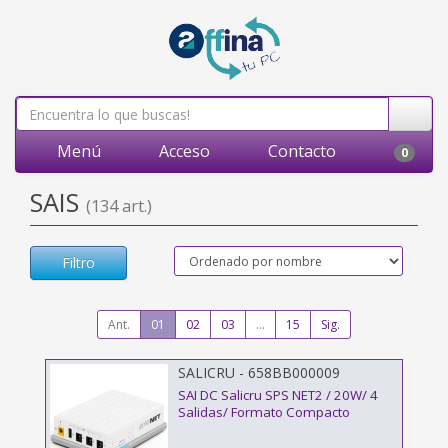
Menú
Acceso
Contacto
0
SAIS
(134 art.)
Filtro
Ant.
01
02
03
...
15
Sig.
SALICRU - 658BB000009
SAI DC Salicru SPS NET2 / 20W/ 4
Salidas/ Formato Compacto