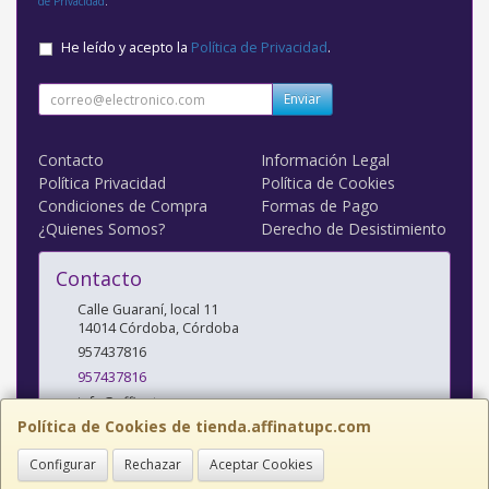
de Privacidad
.
He leído y acepto la
Política de Privacidad
.
Enviar
Contacto
Información Legal
Política Privacidad
Política de Cookies
Condiciones de Compra
Formas de Pago
¿Quienes Somos?
Derecho de Desistimiento
Contacto
Calle Guaraní, local 11
14014
Córdoba
,
Córdoba
957437816
957437816
info@affinatupc.com
Política de Cookies de tienda.affinatupc.com
Configurar
Rechazar
Aceptar Cookies
Horario