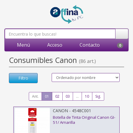
Menú
Acceso
Contacto
0
Consumibles Canon
(86 art.)
Filtro
Ant.
01
02
03
...
10
Sig.
CANON - 4548C001
Botella de Tinta Original Canon GI-
51/ Amarilla