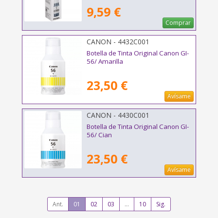
9,59 €
Comprar
CANON - 4432C001
Botella de Tinta Original Canon GI-
56/ Amarilla
23,50 €
Avísame
CANON - 4430C001
Botella de Tinta Original Canon GI-
56/ Cian
23,50 €
Avísame
Ant.
01
02
03
...
10
Sig.