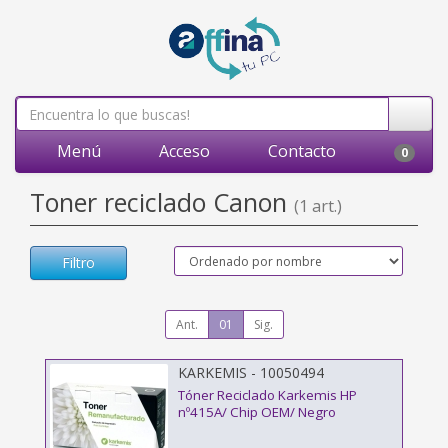
Menú
Acceso
Contacto
0
Toner reciclado Canon
(1 art.)
Filtro
Ant.
01
Sig.
KARKEMIS - 10050494
Tóner Reciclado Karkemis HP
nº415A/ Chip OEM/ Negro