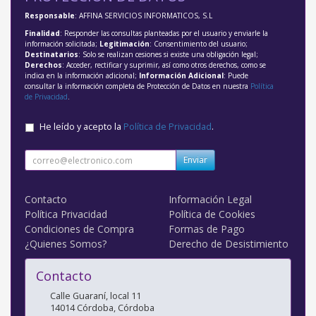
Responsable
: AFFINA SERVICIOS INFORMATICOS, S.L
Finalidad
: Responder las consultas planteadas por el usuario y enviarle la
información solicitada;
Legitimación
: Consentimiento del usuario;
Destinatarios
: Solo se realizan cesiones si existe una obligación legal;
Derechos
: Acceder, rectificar y suprimir, así como otros derechos, como se
indica en la información adicional;
Información Adicional
: Puede
consultar la información completa de Protección de Datos en nuestra
Política
de Privacidad
.
He leído y acepto la
Política de Privacidad
.
Enviar
Contacto
Información Legal
Política Privacidad
Política de Cookies
Condiciones de Compra
Formas de Pago
¿Quienes Somos?
Derecho de Desistimiento
Contacto
Calle Guaraní, local 11
14014
Córdoba
,
Córdoba