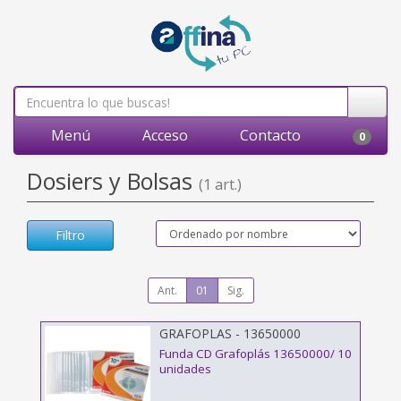
Menú
Acceso
Contacto
0
Dosiers y Bolsas
(1 art.)
Filtro
Ant.
01
Sig.
GRAFOPLAS - 13650000
Funda CD Grafoplás 13650000/ 10
unidades