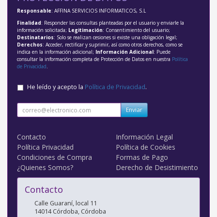
Responsable
: AFFINA SERVICIOS INFORMATICOS, S.L
Finalidad
: Responder las consultas planteadas por el usuario y enviarle la
información solicitada;
Legitimación
: Consentimiento del usuario;
Destinatarios
: Solo se realizan cesiones si existe una obligación legal;
Derechos
: Acceder, rectificar y suprimir, así como otros derechos, como se
indica en la información adicional;
Información Adicional
: Puede
consultar la información completa de Protección de Datos en nuestra
Política
de Privacidad
.
He leído y acepto la
Política de Privacidad
.
Enviar
Contacto
Información Legal
Política Privacidad
Política de Cookies
Condiciones de Compra
Formas de Pago
¿Quienes Somos?
Derecho de Desistimiento
Contacto
Calle Guaraní, local 11
14014
Córdoba
,
Córdoba