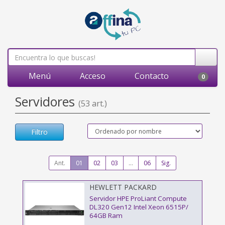
Menú
Acceso
Contacto
0
Servidores
(53 art.)
Filtro
Ant.
01
02
03
...
06
Sig.
HEWLETT PACKARD
ENTERPRISE - P87775-425
Servidor HPE ProLiant Compute
DL320 Gen12 Intel Xeon 6515P/
64GB Ram