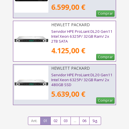
6.599,00 €
Comprar
HEWLETT PACKARD
ENTERPRISE - P87462-425
Servidor HPE ProLiant DL20 Gen11
Intel Xeon 6325P/ 32GB Ram/ 2x
2TB SATA
4.125,00 €
Comprar
HEWLETT PACKARD
ENTERPRISE - P87465-425
Servidor HPE ProLiant DL20 Gen11
Intel Xeon 6325P/ 32GB Ram/ 2x
480GB SSD
5.639,00 €
Comprar
Ant.
01
02
03
...
06
Sig.