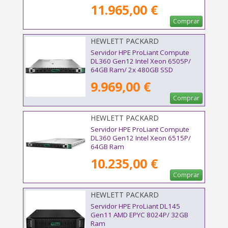
11.965,00 €
Comprar
HEWLETT PACKARD
ENTERPRISE - P89233-425
Servidor HPE ProLiant Compute
DL360 Gen12 Intel Xeon 6505P/
64GB Ram/ 2x 480GB SSD
9.969,00 €
Comprar
HEWLETT PACKARD
ENTERPRISE - P95989-425
Servidor HPE ProLiant Compute
DL360 Gen12 Intel Xeon 6515P/
64GB Ram
10.235,00 €
Comprar
HEWLETT PACKARD
ENTERPRISE - P79814-425
Servidor HPE ProLiant DL145
Gen11 AMD EPYC 8024P/ 32GB
Ram