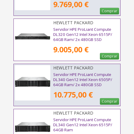
9.769,00 €
Comprar
HEWLETT PACKARD
ENTERPRISE - P87783-425
Servidor HPE ProLiant Compute
DL320 Gen12 Intel Xeon 6515P/
64GB Ram/ 2x 480GB SSD
9.005,00 €
Comprar
HEWLETT PACKARD
ENTERPRISE - P87782-425
Servidor HPE ProLiant Compute
DL340 Gen12 Intel Xeon 6505P/
64GB Ram/ 2x 480GB SSD
10.775,00 €
Comprar
HEWLETT PACKARD
ENTERPRISE - P87741-425
Servidor HPE ProLiant Compute
DL340 Gen12 Intel Xeon 6515P/
64GB Ram