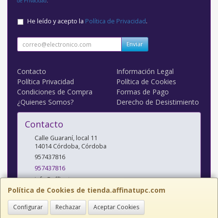
de Privacidad
.
He leído y acepto la
Política de Privacidad
.
Enviar
Contacto
Información Legal
Política Privacidad
Política de Cookies
Condiciones de Compra
Formas de Pago
¿Quienes Somos?
Derecho de Desistimiento
Contacto
Calle Guaraní, local 11
14014
Córdoba
,
Córdoba
957437816
957437816
info@affinatupc.com
Política de Cookies de tienda.affinatupc.com
Configurar
Rechazar
Aceptar Cookies
Horario