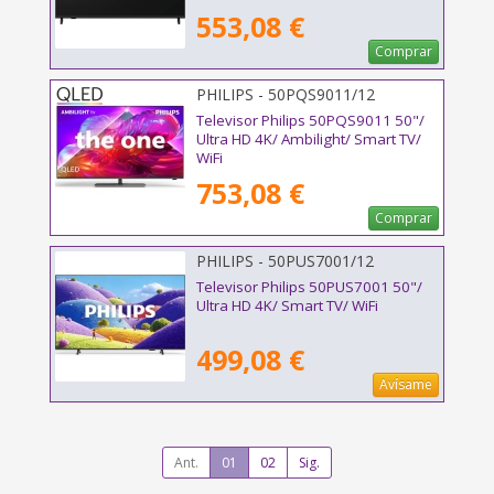
553,08 €
Comprar
PHILIPS - 50PQS9011/12
Televisor Philips 50PQS9011 50"/
Ultra HD 4K/ Ambilight/ Smart TV/
WiFi
753,08 €
Comprar
PHILIPS - 50PUS7001/12
Televisor Philips 50PUS7001 50"/
Ultra HD 4K/ Smart TV/ WiFi
499,08 €
Avísame
Ant.
01
02
Sig.