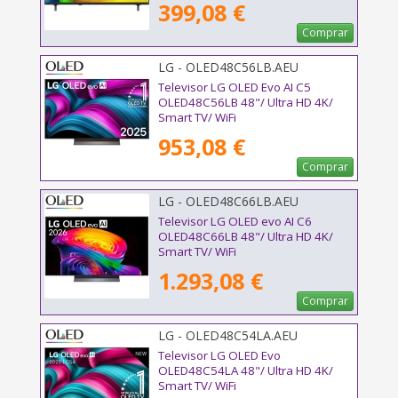
399,08 €
Comprar
LG - OLED48C56LB.AEU
Televisor LG OLED Evo AI C5
OLED48C56LB 48"/ Ultra HD 4K/
Smart TV/ WiFi
953,08 €
Comprar
LG - OLED48C66LB.AEU
Televisor LG OLED evo AI C6
OLED48C66LB 48"/ Ultra HD 4K/
Smart TV/ WiFi
1.293,08 €
Comprar
LG - OLED48C54LA.AEU
Televisor LG OLED Evo
OLED48C54LA 48"/ Ultra HD 4K/
Smart TV/ WiFi