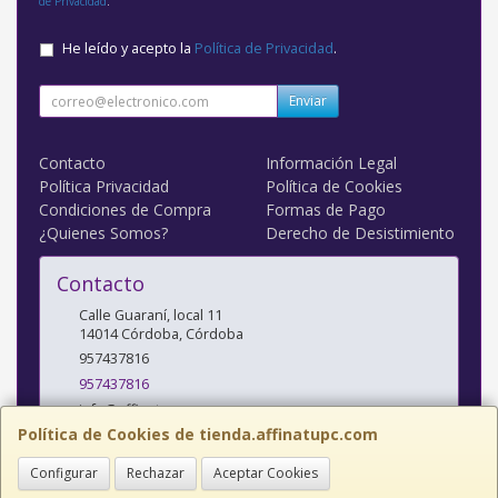
de Privacidad
.
He leído y acepto la
Política de Privacidad
.
Enviar
Contacto
Información Legal
Política Privacidad
Política de Cookies
Condiciones de Compra
Formas de Pago
¿Quienes Somos?
Derecho de Desistimiento
Contacto
Calle Guaraní, local 11
14014
Córdoba
,
Córdoba
957437816
957437816
info@affinatupc.com
Política de Cookies de tienda.affinatupc.com
Configurar
Rechazar
Aceptar Cookies
Horario