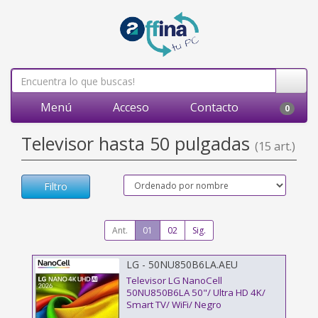
Menú
Acceso
Contacto
0
Televisor hasta 50 pulgadas
(15 art.)
Filtro
Ant.
01
02
Sig.
LG - 50NU850B6LA.AEU
Televisor LG NanoCell
50NU850B6LA 50"/ Ultra HD 4K/
Smart TV/ WiFi/ Negro