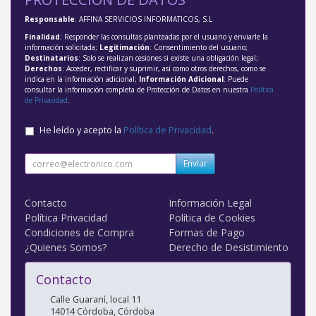
Responsable
: AFFINA SERVICIOS INFORMATICOS, S.L
Finalidad
: Responder las consultas planteadas por el usuario y enviarle la
información solicitada;
Legitimación
: Consentimiento del usuario;
Destinatarios
: Solo se realizan cesiones si existe una obligación legal;
Derechos
: Acceder, rectificar y suprimir, así como otros derechos, como se
indica en la información adicional;
Información Adicional
: Puede
consultar la información completa de Protección de Datos en nuestra
Política
de Privacidad
.
He leído y acepto la
Política de Privacidad
.
Enviar
Contacto
Información Legal
Política Privacidad
Política de Cookies
Condiciones de Compra
Formas de Pago
¿Quienes Somos?
Derecho de Desistimiento
Contacto
Calle Guaraní, local 11
14014
Córdoba
,
Córdoba