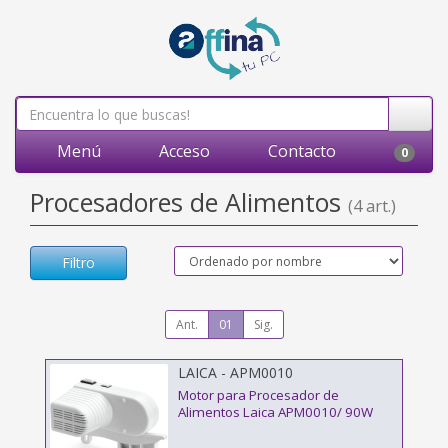
Menú
Acceso
Contacto
0
Procesadores de Alimentos
(4 art.)
Filtro
Ant.
01
Sig.
LAICA - APM0010
Motor para Procesador de
Alimentos Laica APM0010/ 90W