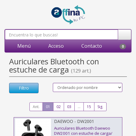
Menú
Acceso
Contacto
0
Auriculares Bluetooth con
estuche de carga
(129 art.)
Filtro
Ant.
01
02
03
...
15
Sig.
DAEWOO - DW2001
Auriculares Bluetooth Daewoo
DW2001 con estuche de carga/