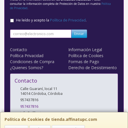
consultar la información completa de Protección de Datos en nuestra
Política
de Privacidad
.
He leído y acepto la
Política de Privacidad
.
Enviar
Contacto
Información Legal
Política Privacidad
Política de Cookies
Condiciones de Compra
Formas de Pago
¿Quienes Somos?
Derecho de Desistimiento
Contacto
Calle Guaraní, local 11
14014
Córdoba
,
Córdoba
957437816
957437816
info@affinatupc.com
Política de Cookies de tienda.affinatupc.com