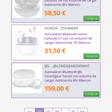
Earbuds S8 con estuche de carga/
Autonomía 8h/ Blancos
58,50 €
Comprar
HONOR - 5504ABRR
Auriculares Bluetooth Honor
Earbuds X7 Lite con estuche de
carga/ Autonomía 7h/ Blancos
31,50 €
Comprar
JBL - JBLSNDGEARSNSWHT
Auriculares Bluetooth JBL
Soundgear Sense con estuche de
carga/ Autonomía 8h/ Blancos
159,00 €
Comprar
Ant.
01
02
03
...
15
Sig.