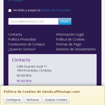
de Privacidad
.
He leído y acepto la
Política de Privacidad
.
Enviar
Contacto
Información Legal
Política Privacidad
Política de Cookies
Condiciones de Compra
Formas de Pago
¿Quienes Somos?
Derecho de Desistimiento
Contacto
Calle Guaraní, local 11
14014
Córdoba
,
Córdoba
957437816
957437816
info@affinatupc.com
Política de Cookies de tienda.affinatupc.com
Configurar
Rechazar
Aceptar Cookies
Horario