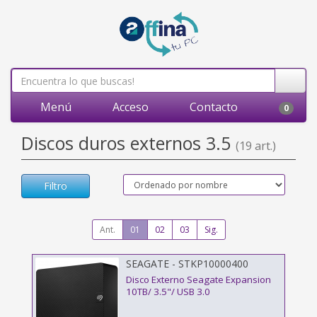
Menú
Acceso
Contacto
0
Discos duros externos 3.5
(19 art.)
Filtro
Ant.
01
02
03
Sig.
SEAGATE - STKP10000400
Disco Externo Seagate Expansion
10TB/ 3.5"/ USB 3.0