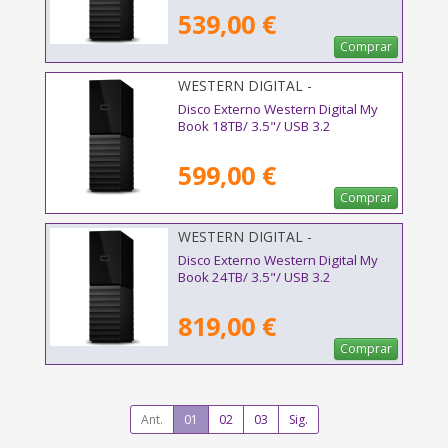
539,00 €
Comprar
WESTERN DIGITAL -
WDBBGB0180HBK-EESN
Disco Externo Western Digital My
Book 18TB/ 3.5"/ USB 3.2
599,00 €
Comprar
WESTERN DIGITAL -
WDBBGB0240HBK-EESN
Disco Externo Western Digital My
Book 24TB/ 3.5"/ USB 3.2
819,00 €
Comprar
Ant.
01
02
03
Sig.