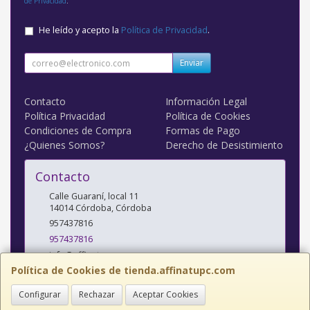
de Privacidad
.
He leído y acepto la
Política de Privacidad
.
Enviar
Contacto
Información Legal
Política Privacidad
Política de Cookies
Condiciones de Compra
Formas de Pago
¿Quienes Somos?
Derecho de Desistimiento
Contacto
Calle Guaraní, local 11
14014
Córdoba
,
Córdoba
957437816
957437816
info@affinatupc.com
Política de Cookies de tienda.affinatupc.com
Configurar
Rechazar
Aceptar Cookies
Horario