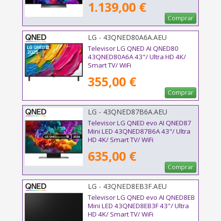
1.139,00 €
Comprar
LG - 43QNED80A6A.AEU
Televisor LG QNED AI QNED80
43QNED80A6A 43"/ Ultra HD 4K/
Smart TV/ WiFi
355,00 €
Comprar
LG - 43QNED87B6A.AEU
Televisor LG QNED evo AI QNED87
Mini LED 43QNED87B6A 43"/ Ultra
HD 4K/ Smart TV/ WiFi
635,00 €
Comprar
LG - 43QNED8EB3F.AEU
Televisor LG QNED evo AI QNED8EB
Mini LED 43QNED8EB3F 43"/ Ultra
HD 4K/ Smart TV/ WiFi