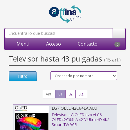
Menú
Acceso
Contacto
0
Televisor hasta 43 pulgadas
(15 art.)
Filtro
Ant.
01
02
Sig.
LG - OLED42C64LA.AEU
Televisor LG OLED evo AI C6
OLED42C64LA 42"/ Ultra HD 4K/
Smart TV/ WiFi