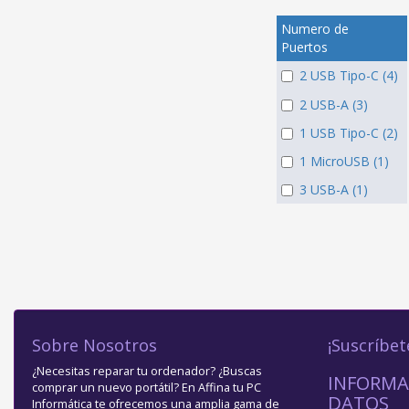
Numero de
Puertos
2 USB Tipo-C (4)
2 USB-A (3)
1 USB Tipo-C (2)
1 MicroUSB (1)
3 USB-A (1)
Sobre Nosotros
¡Suscríbet
¿Necesitas reparar tu ordenador? ¿Buscas
INFORMA
comprar un nuevo portátil? En Affina tu PC
DATOS
Informática te ofrecemos una amplia gama de