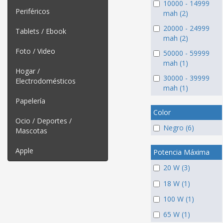
10000 - 14999
Periféricos
mah (2)
20000 - 24999
Tablets / Ebook
mah (2)
Foto / Video
50000 - 59999
mah (1)
Hogar /
30000 - 39999
Electrodomésticos
mah (1)
Papelería
Color
Ocio / Deportes /
Negro (6)
Mascotas
Apple
Potencia Máxima
20 W (3)
18 W (1)
100 W (1)
65 W (1)