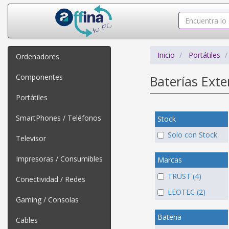
Inicio
Portátiles
Ordenadores
Componentes
Baterías Ext
Portátiles
SmartPhones / Teléfonos
Stock
Solo con Stock
Televisor
Impresoras / Consumibles
Marcas
TRUST (4)
Conectividad / Redes
LEOTEC (2)
Gaming / Consolas
Bateria
Cables