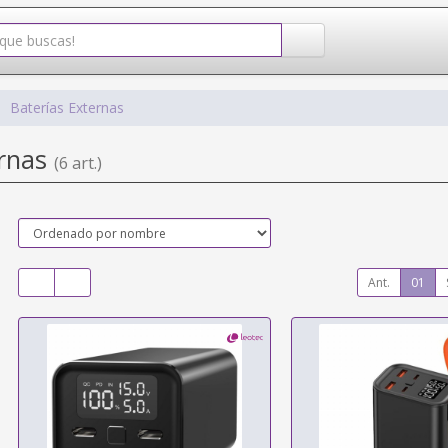
Baterías Externas
ernas
(6 art.)
Ant.
01