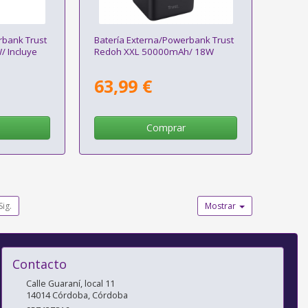
rbank Trust
Batería Externa/Powerbank Trust
 Incluye
Redoh XXL 50000mAh/ 18W
63,99 €
Comprar
Sig.
Mostrar
Contacto
Calle Guaraní, local 11
14014
Córdoba
,
Córdoba