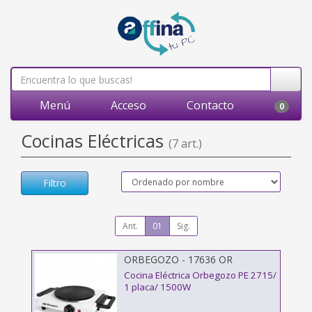
Menú
Acceso
Contacto
0
Cocinas Eléctricas
(7 art.)
Filtro
Ant.
01
Sig.
ORBEGOZO - 17636 OR
Cocina Eléctrica Orbegozo PE 2715/
1 placa/ 1500W