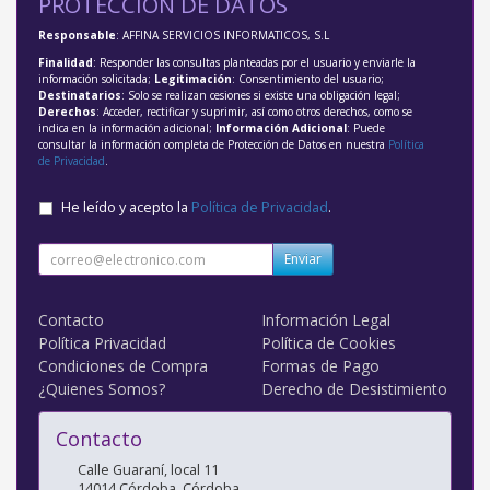
PROTECCIÓN DE DATOS
Responsable
: AFFINA SERVICIOS INFORMATICOS, S.L
Finalidad
: Responder las consultas planteadas por el usuario y enviarle la
información solicitada;
Legitimación
: Consentimiento del usuario;
Destinatarios
: Solo se realizan cesiones si existe una obligación legal;
Derechos
: Acceder, rectificar y suprimir, así como otros derechos, como se
indica en la información adicional;
Información Adicional
: Puede
consultar la información completa de Protección de Datos en nuestra
Política
de Privacidad
.
He leído y acepto la
Política de Privacidad
.
Enviar
Contacto
Información Legal
Política Privacidad
Política de Cookies
Condiciones de Compra
Formas de Pago
¿Quienes Somos?
Derecho de Desistimiento
Contacto
Calle Guaraní, local 11
14014
Córdoba
,
Córdoba