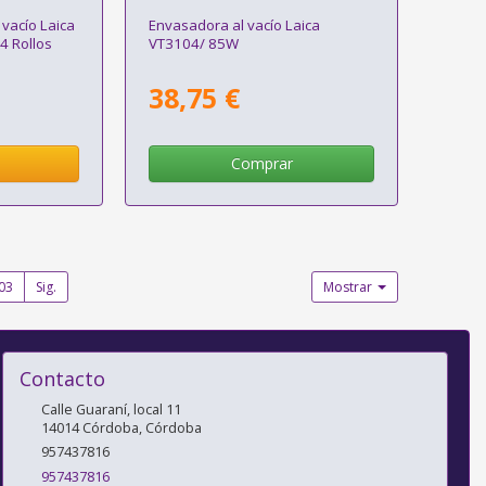
 vacío Laica
Envasadora al vacío Laica
4 Rollos
VT3104/ 85W
38,75 €
Comprar
03
Sig.
Mostrar
Contacto
Calle Guaraní, local 11
14014
Córdoba
,
Córdoba
957437816
957437816