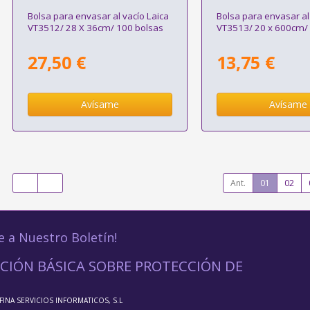
Bolsa para envasar al vacío Laica
Bolsa para envasar al
VT3512/ 28 X 36cm/ 100 bolsas
VT3513/ 20 x 600cm/ 
27,50 €
13,75 €
Avísame
Avísame
Ant.
01
02
e a Nuestro Boletín!
CIÓN BÁSICA SOBRE PROTECCIÓN DE
FFINA SERVICIOS INFORMATICOS, S.L