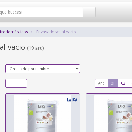
ctrodomésticos
Envasadoras al vacio
al vacio
(19 art.)
Ant.
01
02