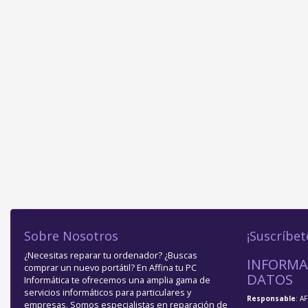
Sobre Nosotros
¡Suscríbet
¿Necesitas reparar tu ordenador? ¿Buscas
INFORMA
comprar un nuevo portátil? En Affina tu PC
DATOS
Informática te ofrecemos una amplia gama de
servicios informáticos para particulares y
Responsable
: A
empresas. Somos especialistas en reparación de