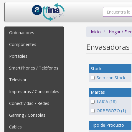
Inicio
Hogar / Ele
Ordenadores
Componentes
Envasadoras 
Portátiles
SmartPhones / Teléfonos
Stock
Solo con Stock
Televisor
Impresoras / Consumibles
Marcas
LAICA (18)
Conectividad / Redes
ORBEGOZO (1)
Gaming / Consolas
Tipo de Producto
Cables