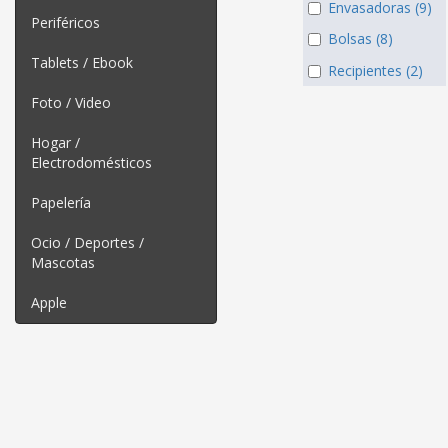
Envasadoras (9)
Periféricos
Bolsas (8)
Tablets / Ebook
Recipientes (2)
Foto / Video
Hogar /
Electrodomésticos
Papelería
Ocio / Deportes /
Mascotas
Apple