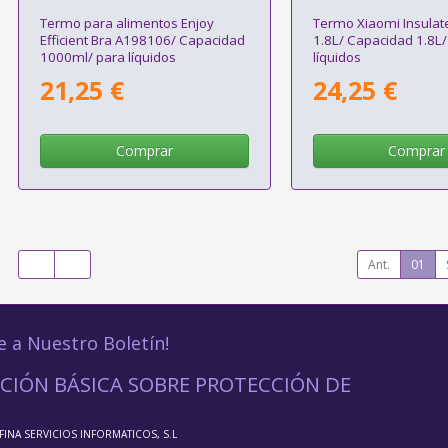
Termo para alimentos Enjoy
Termo Xiaomi Insulate
Efficient Bra A198106/ Capacidad
1.8L/ Capacidad 1.8L/
1000ml/ para líquidos
líquidos
21,25 €
24,25 €
Comprar
Comprar
Ant.
01
e a Nuestro Boletín!
CIÓN BÁSICA SOBRE PROTECCIÓN DE
FFINA SERVICIOS INFORMATICOS, S.L