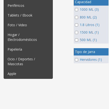
Capacidad
Periféricos
1000 ML (3)
Tablets / Ebook
800 ML (2)
1.8 Litros (1)
Foto / Video
1500 ML (1)
Hogar /
Electrodomésticos
500 ML (1)
Papelería
Tipo de Jarra
Ocio / Deportes /
Hervidores (1)
Mascotas
Apple