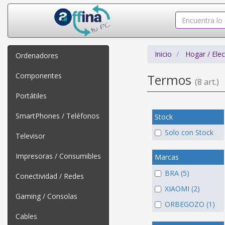
Inicio
Hogar / Ele
Ordenadores
Componentes
Termos
(8 art.)
Portátiles
SmartPhones / Teléfonos
Stock
Solo con Stock
Televisor
Impresoras / Consumibles
Marcas
BRA (5)
Conectividad / Redes
XIAOMI (2)
Gaming / Consolas
ORBEGOZO (1)
Cables