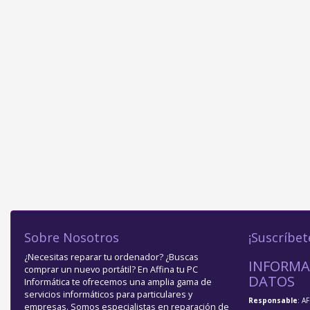
Sobre Nosotros
¡Suscríbet
¿Necesitas reparar tu ordenador? ¿Buscas
INFORMA
comprar un nuevo portátil? En Affina tu PC
DATOS
Informática te ofrecemos una amplia gama de
servicios informáticos para particulares y
Responsable
: A
empresas. Somos especialistas en reparación de