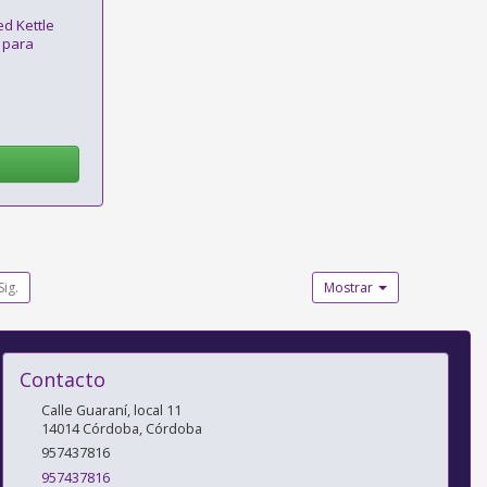
d Kettle
 para
Sig.
Mostrar
Contacto
Calle Guaraní, local 11
14014
Córdoba
,
Córdoba
957437816
957437816