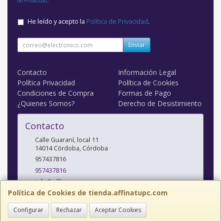
de Privacidad
.
He leído y acepto la
Política de Privacidad
.
Enviar
Contacto
Información Legal
Política Privacidad
Política de Cookies
Condiciones de Compra
Formas de Pago
¿Quienes Somos?
Derecho de Desistimiento
Contacto
Calle Guaraní, local 11
14014
Córdoba
,
Córdoba
957437816
957437816
info@affinatupc.com
Política de Cookies de tienda.affinatupc.com
Configurar
Rechazar
Aceptar Cookies
Horario