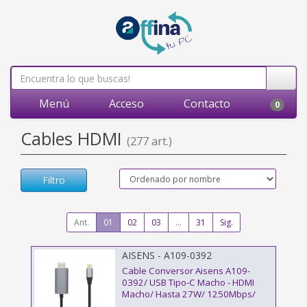
Menú
Acceso
Contacto
0
Cables HDMI
(277 art.)
Filtro
Ant.
01
02
03
...
31
Sig.
AISENS - A109-0392
Cable Conversor Aisens A109-
0392/ USB Tipo-C Macho - HDMI
Macho/ Hasta 27W/ 1250Mbps/
80cm/ Negro