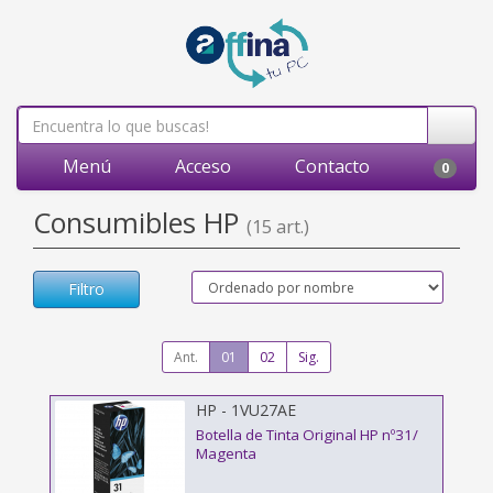
Menú
Acceso
Contacto
0
Consumibles HP
(15 art.)
Filtro
Ant.
01
02
Sig.
HP - 1VU27AE
Botella de Tinta Original HP nº31/
Magenta