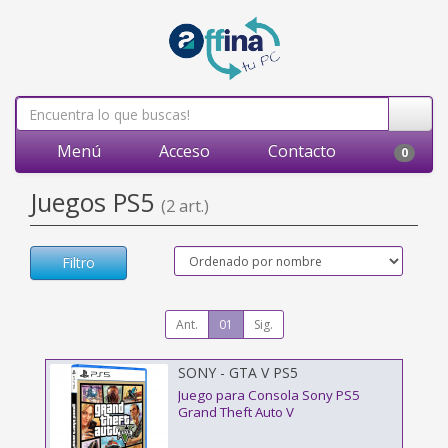
Menú
Acceso
Contacto
0
Juegos PS5
(2 art.)
Filtro
Ant.
01
Sig.
SONY - GTA V PS5
Juego para Consola Sony PS5
Grand Theft Auto V