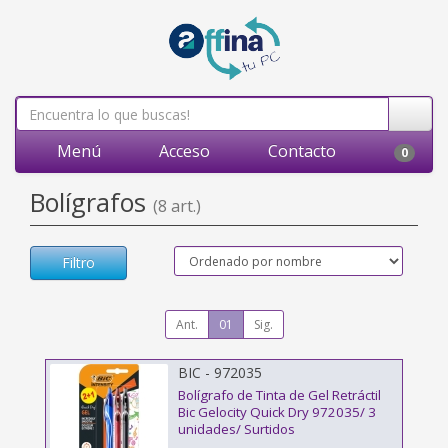
Menú
Acceso
Contacto
0
Bolígrafos
(8 art.)
Filtro
Ant.
01
Sig.
BIC - 972035
Bolígrafo de Tinta de Gel Retráctil
Bic Gelocity Quick Dry 972035/ 3
unidades/ Surtidos