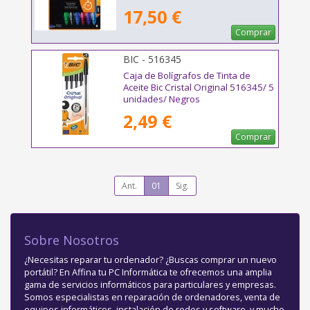
17,50 €
Comprar
BIC - 516345
Caja de Bolígrafos de Tinta de
Aceite Bic Cristal Original 516345/ 5
unidades/ Negros
2,49 €
Comprar
Ant.
01
Sig.
Sobre Nosotros
¿Necesitas reparar tu ordenador? ¿Buscas comprar un nuevo
portátil? En Affina tu PC Informática te ofrecemos una amplia
gama de servicios informáticos para particulares y empresas.
Somos especialistas en reparación de ordenadores, venta de
equipos informáticos, instalación de redes y software, y mucho