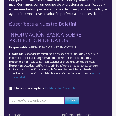
más. Contamos con un equipo de profesionales cualificados y
experimentados que te atenderán de forma personalizada y te
ayudarán a encontrar la solución perfecta a tus necesidades.
¡Suscríbete a Nuestro Boletín!
INFORMACIÓN BÁSICA SOBRE
PROTECCIÓN DE DATOS
Responsable
: AFFINA SERVICIOS INFORMATICOS, S.L
Finalidad
: Responder las consultas planteadas por el usuario y enviarle la
información solicitada;
Legitimación
: Consentimiento del usuario;
Destinatarios
: Solo se realizan cesiones si existe una obligación legal;
Derechos
: Acceder, rectificar y suprimir, así como otros derechos, como se
indica en la información adicional;
Información Adicional
: Puede
consultar la información completa de Protección de Datos en nuestra
Política
de Privacidad
.
He leído y acepto la
Política de Privacidad
.
Enviar
Contacto
Información Legal