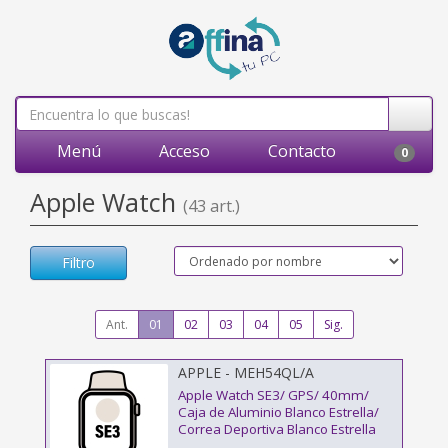
Menú
Acceso
Contacto
0
Apple Watch
(43 art.)
Filtro
Ant.
01
02
03
04
05
Sig.
APPLE - MEH54QL/A
Apple Watch SE3/ GPS/ 40mm/
Caja de Aluminio Blanco Estrella/
Correa Deportiva Blanco Estrella
M/L