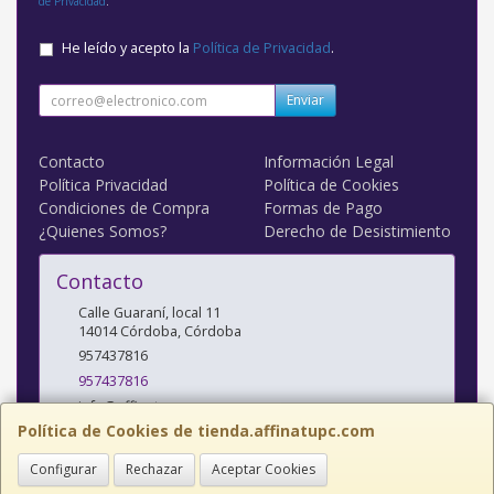
de Privacidad
.
He leído y acepto la
Política de Privacidad
.
Enviar
Contacto
Información Legal
Política Privacidad
Política de Cookies
Condiciones de Compra
Formas de Pago
¿Quienes Somos?
Derecho de Desistimiento
Contacto
Calle Guaraní, local 11
14014
Córdoba
,
Córdoba
957437816
957437816
info@affinatupc.com
Política de Cookies de tienda.affinatupc.com
Configurar
Rechazar
Aceptar Cookies
Horario