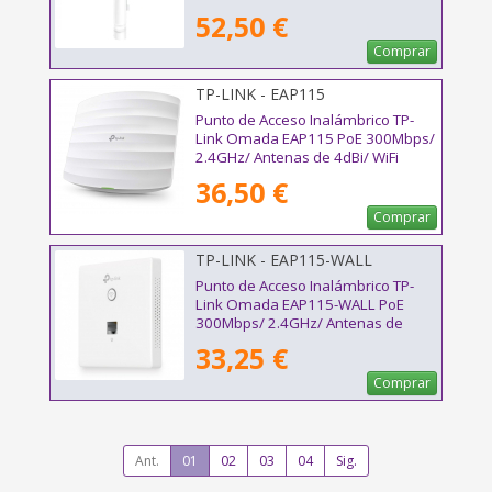
5dBi/ WiFi 802.11n/b/g
52,50 €
Comprar
TP-LINK - EAP115
Punto de Acceso Inalámbrico TP-
Link Omada EAP115 PoE 300Mbps/
2.4GHz/ Antenas de 4dBi/ WiFi
802.11n/b/g
36,50 €
Comprar
TP-LINK - EAP115-WALL
Punto de Acceso Inalámbrico TP-
Link Omada EAP115-WALL PoE
300Mbps/ 2.4GHz/ Antenas de
1.8dBi/ WiFi 802.11n/b/g/a
33,25 €
Comprar
Ant.
01
02
03
04
Sig.