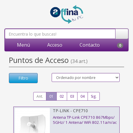
Menú
Acceso
Contacto
0
Puntos de Acceso
(34 art.)
Filtro
Ant.
01
02
03
04
Sig.
TP-LINK - CPE710
Antena TP-Link CPE710 867Mbps/
5GHz/ 1 Antena/ WiFi 802.11a/n/ac