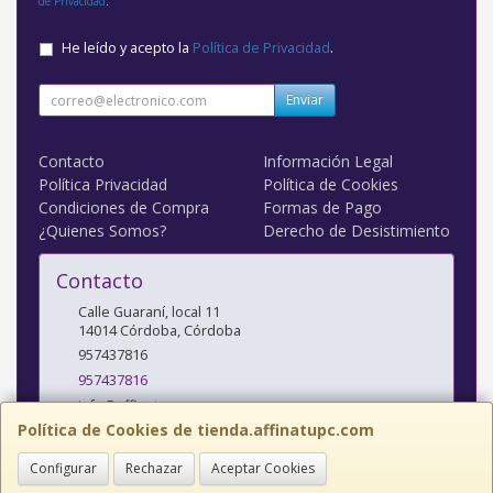
de Privacidad
.
He leído y acepto la
Política de Privacidad
.
Enviar
Contacto
Información Legal
Política Privacidad
Política de Cookies
Condiciones de Compra
Formas de Pago
¿Quienes Somos?
Derecho de Desistimiento
Contacto
Calle Guaraní, local 11
14014
Córdoba
,
Córdoba
957437816
957437816
info@affinatupc.com
Política de Cookies de tienda.affinatupc.com
Configurar
Rechazar
Aceptar Cookies
Horario