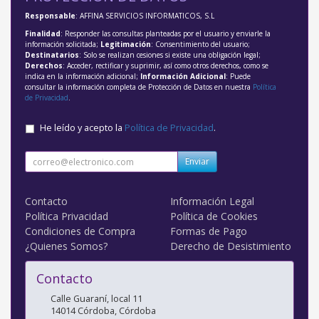
Responsable
: AFFINA SERVICIOS INFORMATICOS, S.L
Finalidad
: Responder las consultas planteadas por el usuario y enviarle la
información solicitada;
Legitimación
: Consentimiento del usuario;
Destinatarios
: Solo se realizan cesiones si existe una obligación legal;
Derechos
: Acceder, rectificar y suprimir, así como otros derechos, como se
indica en la información adicional;
Información Adicional
: Puede
consultar la información completa de Protección de Datos en nuestra
Política
de Privacidad
.
He leído y acepto la
Política de Privacidad
.
Enviar
Contacto
Información Legal
Política Privacidad
Política de Cookies
Condiciones de Compra
Formas de Pago
¿Quienes Somos?
Derecho de Desistimiento
Contacto
Calle Guaraní, local 11
14014
Córdoba
,
Córdoba