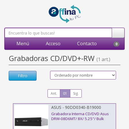
Menú
Acceso
Contacto
0
Grabadoras CD/DVD+-RW
(1 art.)
Filtro
Ant.
01
Sig.
ASUS - 90DD0340-B19000
Grabadora Interna CD/DVD Asus
DRW-08D6MT/ 8X/ 5.25"/ Bulk