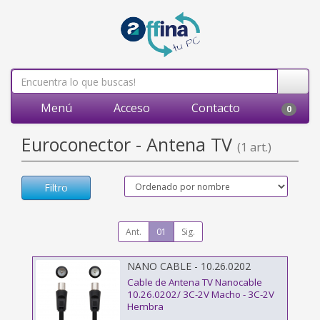
Menú
Acceso
Contacto
0
Euroconector - Antena TV
(1 art.)
Filtro
Ant.
01
Sig.
NANO CABLE - 10.26.0202
Cable de Antena TV Nanocable
10.26.0202/ 3C-2V Macho - 3C-2V
Hembra