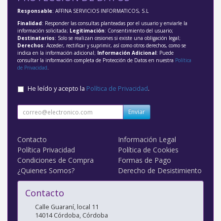
Responsable
: AFFINA SERVICIOS INFORMATICOS, S.L
Finalidad
: Responder las consultas planteadas por el usuario y enviarle la
información solicitada;
Legitimación
: Consentimiento del usuario;
Destinatarios
: Solo se realizan cesiones si existe una obligación legal;
Derechos
: Acceder, rectificar y suprimir, así como otros derechos, como se
indica en la información adicional;
Información Adicional
: Puede
consultar la información completa de Protección de Datos en nuestra
Política
de Privacidad
.
He leído y acepto la
Política de Privacidad
.
Enviar
Contacto
Información Legal
Política Privacidad
Política de Cookies
Condiciones de Compra
Formas de Pago
¿Quienes Somos?
Derecho de Desistimiento
Contacto
Calle Guaraní, local 11
14014
Córdoba
,
Córdoba