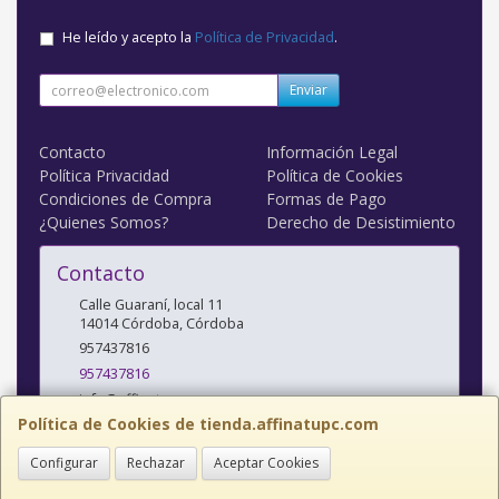
He leído y acepto la
Política de Privacidad
.
Enviar
Contacto
Información Legal
Política Privacidad
Política de Cookies
Condiciones de Compra
Formas de Pago
¿Quienes Somos?
Derecho de Desistimiento
Contacto
Calle Guaraní, local 11
14014
Córdoba
,
Córdoba
957437816
957437816
info@affinatupc.com
Política de Cookies de tienda.affinatupc.com
Configurar
Rechazar
Aceptar Cookies
Horario