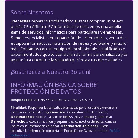
Sobre Nosotros
¿Necesitas reparar tu ordenador? ¿Buscas comprar un nuevo
portátil? En Affina tu PC Informática te ofrecemos una amplia
gama de servicios informáticos para particulares y empresas.
Somos especialistas en reparación de ordenadores, venta de
equipos informáticos, instalación de redes y software, y mucho
más. Contamos con un equipo de profesionales cualificados y
experimentados que te atenderán de forma personalizada y te
ayudarán a encontrar la solución perfecta a tus necesidades.
¡Suscríbete a Nuestro Boletín!
INFORMACIÓN BÁSICA SOBRE
PROTECCIÓN DE DATOS
Responsable
: AFFINA SERVICIOS INFORMATICOS, S.L
Finalidad
: Responder las consultas planteadas por el usuario y enviarle la
información solicitada;
Legitimación
: Consentimiento del usuario;
Destinatarios
: Solo se realizan cesiones si existe una obligación legal;
Derechos
: Acceder, rectificar y suprimir, así como otros derechos, como se
indica en la información adicional;
Información Adicional
: Puede
consultar la información completa de Protección de Datos en nuestra
Política
de Privacidad
.