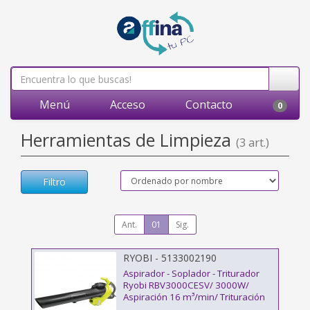
Menú
Acceso
Contacto
0
Herramientas de Limpieza
(3 art.)
Filtro
Ant.
01
Sig.
RYOBI - 5133002190
Aspirador - Soplador - Triturador
Ryobi RBV3000CESV/ 3000W/
Aspiración 16 m³/min/ Trituración
16:1