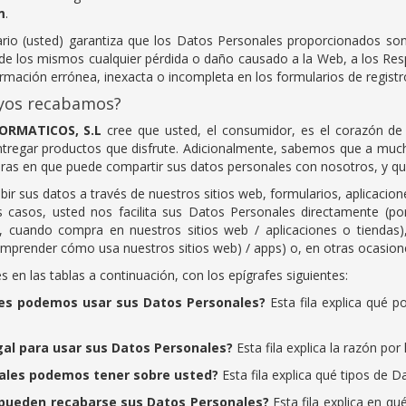
m
.
uario (usted) garantiza que los Datos Personales proporcionados son
de los mismos cualquier pérdida o daño causado a la Web, a los Res
rmación errónea, inexacta o incompleta en los formularios de registro
uyos recabamos?
FORMATICOS, S.L
cree que usted, el consumidor, es el corazón de
entregar productos que disfrute. Adicionalmente, sabemos que a muc
as en que puede compartir sus datos personales con nosotros, y qu
ir sus datos a través de nuestros sitios web, formularios, aplicacion
os casos, usted nos facilita sus Datos Personales directamente (
, cuando compra en nuestros sitios web / aplicaciones o tiendas
prender cómo usa nuestros sitios web) / apps) o, en otras ocasione
 en las tablas a continuación, con los epígrafes siguientes:
des podemos usar sus Datos Personales?
Esta fila explica qué 
egal para usar sus Datos Personales?
Esta fila explica la razón p
nales podemos tener sobre usted?
Esta fila explica qué tipos de 
 pueden recabarse sus Datos Personales?
Esta fila explica en q