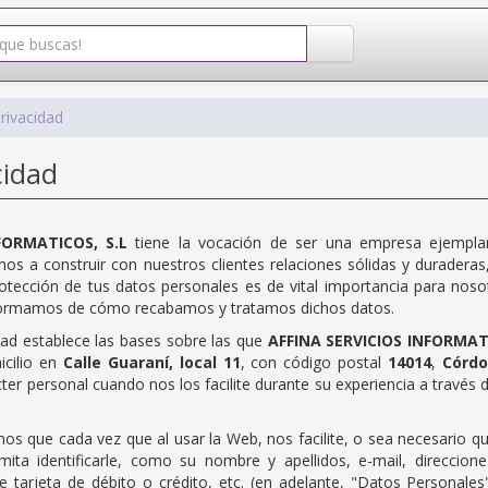
Privacidad
cidad
FORMATICOS, S.L
tiene la vocación de ser una empresa ejemplar
mos a construir con nuestros clientes relaciones sólidas y duradera
protección de tus datos personales es de vital importancia para noso
nformamos de cómo recabamos y tratamos dichos datos.
idad establece las bases sobre las que
AFFINA SERVICIOS INFORMATI
icilio en
Calle Guaraní, local 11
, con código postal
14014
,
Córd
cter personal cuando nos los facilite durante su experiencia a través
os que cada vez que al usar la Web, nos facilite, o sea necesario 
rmita identificarle, como su nombre y apellidos, e-mail, direccio
e tarjeta de débito o crédito, etc. (en adelante, "Datos Personal