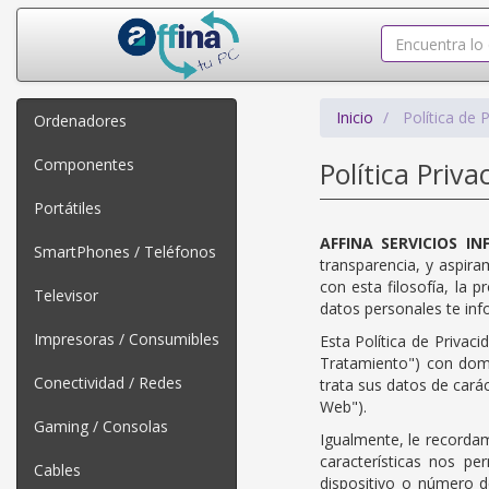
Inicio
Política de 
Ordenadores
Componentes
Política Priva
Portátiles
AFFINA SERVICIOS IN
SmartPhones / Teléfonos
transparencia, y aspira
con esta filosofía, la 
Televisor
datos personales te i
Impresoras / Consumibles
Esta Política de Privac
Tratamiento") con dom
Conectividad / Redes
trata sus datos de cará
Web").
Gaming / Consolas
Igualmente, le recordam
características nos pe
Cables
dispositivo o número d