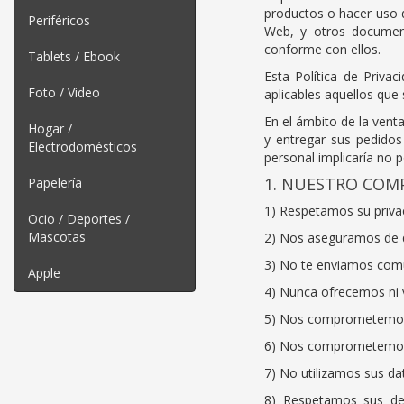
productos o hacer uso d
Periféricos
Web, y otros documen
conforme con ellos.
Tablets / Ebook
Esta Política de Priva
Foto / Video
aplicables aquellos que
En el ámbito de la vent
Hogar /
y entregar sus pedidos
Electrodomésticos
personal implicaría no 
1. NUESTRO COM
Papelería
1) Respetamos su privac
Ocio / Deportes /
Mascotas
2) Nos aseguramos de q
3) No te enviamos comu
Apple
4) Nunca ofrecemos ni
5) Nos comprometemos a
6) Nos comprometemos 
7) No utilizamos sus d
8) Respetamos sus der