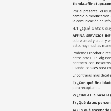
tienda.affinatupc.co
Por el presente, el us
cambio o modificación 
la comunicación de info
4.1 ¿Qué datos s
AFFINA SERVICIOS IN
sobre usted y crear y 
esto, hay muchas maner
Podemos recabar o recib
entre otros. En algun
contacto con nosotros
usando cookies para com
Encontrarás más detalles
1) ¿Con qué finalida
para recopilarlos.
2) ¿Cuál es la base l
3) ¿Qué datos perso
4) ¿En qué escenario