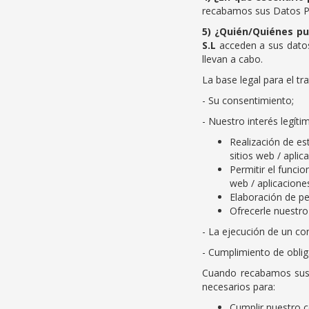
recabamos sus Datos Per
5) ¿Quién/Quiénes p
S.L
acceden a sus datos
llevan a cabo.
La base legal para el t
- Su consentimiento;
- Nuestro interés legíti
Realización de es
sitios web / aplic
Permitir el funci
web / aplicacione
Elaboración de per
Ofrecerle nuestro
- La ejecución de un cont
- Cumplimiento de oblig
Cuando recabamos sus D
necesarios para:
Cumplir nuestro c