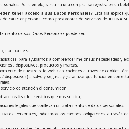
sonales. Por ejemplo, si realiza una compra, se registra en un boletí
ueden tener acceso a sus Datos Personales?
Esta fila explica 
 de carácter personal como prestadores de servicios de
AFFINA SE
ratamiento de sus Datos Personales puede ser:
mo, que puede ser:
tadísticas: para ayudarnos a comprender mejor sus necesidades y expe
aciones / dispositivos, productos y marcas.
onamiento de nuestro sitio web / aplicaciones a través de cookies técn
s / dispositivos) a salvo y seguras y garantizar que funcionen corre
files.
 servicio de atención al consumidor.
rato: realizar los servicios que nos solicita;
aciones legales que conllevan un tratamiento de datos personales;
atos Personales, indicamos los campos obligatorios a través de a
ontrato con usted (por ejemplo, para entregar los productos que ha 