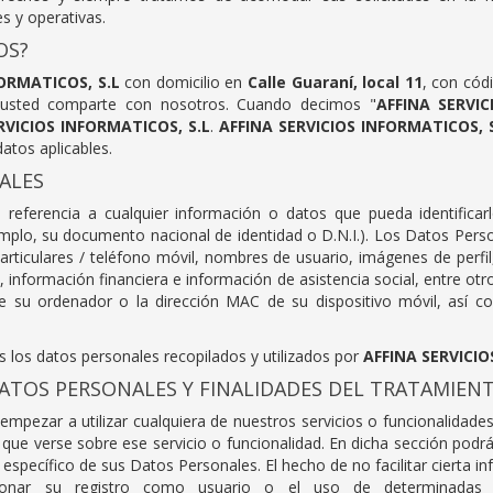
s y operativas.
OS?
ORMATICOS, S.L
con domicilio en
Calle Guaraní, local 11
, con cód
 usted comparte con nosotros. Cuando decimos "
AFFINA SERVIC
RVICIOS INFORMATICOS, S.L
.
AFFINA SERVICIOS INFORMATICOS, 
atos aplicables.
ALES
referencia a cualquier información o datos que pueda identificar
mplo, su documento nacional de identidad o D.N.I.). Los Datos Perso
particulares / teléfono móvil, nombres de usuario, imágenes de perfi
 información financiera e información de asistencia social, entre otr
de su ordenador o la dirección MAC de su dispositivo móvil, así
os los datos personales recopilados y utilizados por
AFFINA SERVICIO
DATOS PERSONALES Y FINALIDADES DEL TRATAMIEN
mpezar a utilizar cualquiera de nuestros servicios o funcionalidades
 que verse sobre ese servicio o funcionalidad. En dicha sección podrá 
 específico de sus Datos Personales. El hecho de no facilitar cierta 
ionar su registro como usuario o el uso de determinadas fu