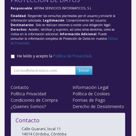
Responsable
: AFFINA SERVICIOS INFORMATICOS, S.L
Finalidad
: Responder las consultas planteadas por el usuario y enviarle la
información solicitada;
Legitimación
: Consentimiento del usuario;
Destinatarios
: Solo se realizan cesiones si existe una obligación legal;
Derechos
: Acceder, rectificar y suprimir, así como otros derechos, como se
indica en la información adicional;
Información Adicional
: Puede
consultar la información completa de Protección de Datos en nuestra
Política
de Privacidad
.
He leído y acepto la
Política de Privacidad
.
Enviar
Contacto
Información Legal
Política Privacidad
Política de Cookies
Condiciones de Compra
Formas de Pago
¿Quienes Somos?
Derecho de Desistimiento
Contacto
Calle Guaraní, local 11
14014
Córdoba
,
Córdoba