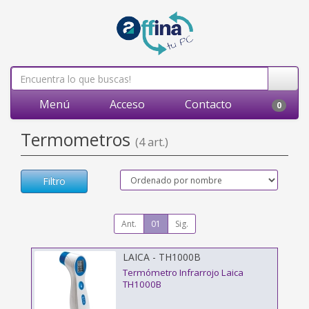
Menú
Acceso
Contacto
0
Termometros
(4 art.)
Filtro
Ant.
01
Sig.
LAICA - TH1000B
Termómetro Infrarrojo Laica
TH1000B