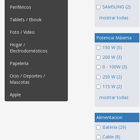
SAMSUNG (2)
Periféricos
mostrar todas
Tablets / Ebook
Foto / Video
Potencia Máxima
Hogar /
150 W (5)
Electrodomésticos
200 W (3)
Papelería
0 - 100W (3)
Ocio / Deportes /
250 W (2)
Mascotas
115 W (2)
Apple
mostrar todas
Alimentacion
Bateria (29)
Cable (8)