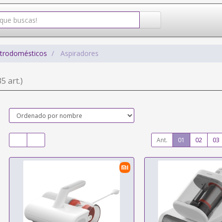
ctrodomésticos
Aspiradores
35 art.)
Ant.
01
02
03