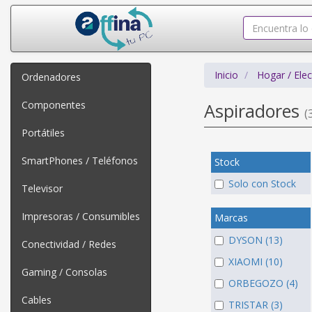
Inicio
Hogar / Ele
Ordenadores
Componentes
Aspiradores
(
Portátiles
SmartPhones / Teléfonos
Stock
Solo con Stock
Televisor
Impresoras / Consumibles
Marcas
DYSON (13)
Conectividad / Redes
XIAOMI (10)
Gaming / Consolas
ORBEGOZO (4)
Cables
TRISTAR (3)