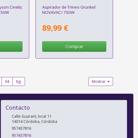
yson Cinetic
Aspirador de Trineo Grunkel
 250W
NOVAVAC/ 700W
89,99 €
Comprar
04
Sig.
Mostrar
Contacto
Calle Guaraní, local 11
14014
Córdoba
,
Córdoba
957437816
957437816