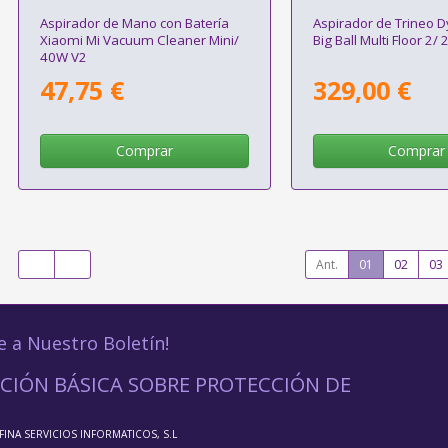
Aspirador de Mano con Batería
Aspirador de Trineo D
Xiaomi Mi Vacuum Cleaner Mini/
Big Ball Multi Floor 2/
40W V2
47,75 €
329,00 €
Comprar
Comprar
Ant.
01
02
03
e a Nuestro Boletín!
CIÓN BÁSICA SOBRE PROTECCIÓN DE
FFINA SERVICIOS INFORMATICOS, S.L