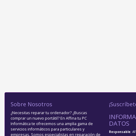
Sobre Nosotros
¡Suscríbet
¿Necesitas reparar tu ordenador? ¿Buscas
INFORMA
comprar un nuevo portátil? En Affina tu PC
DATOS
Informática te ofrecemos una amplia gama de
servicios informáticos para particulares y
Responsable
: A
empresas. Somos especialistas en reparación de