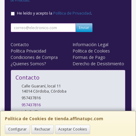
de Privacidad
.
He leído y acepto la
Política de Privacidad
.
Enviar
Contacto
Información Legal
Política Privacidad
Política de Cookies
Condiciones de Compra
Formas de Pago
¿Quienes Somos?
Derecho de Desistimiento
Contacto
Calle Guaraní, local 11
14014
Córdoba
,
Córdoba
957437816
957437816
info@affinatupc.com
Política de Cookies de tienda.affinatupc.com
Configurar
Rechazar
Aceptar Cookies
Horario