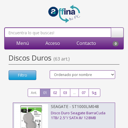
Menú
Acceso
Contacto
0
Discos Duros
(63 art.)
Filtro
Ant.
01
02
03
...
07
Sig.
SEAGATE - ST1000LM048
Disco Duro Seagate BarraCuda
1TB/ 2.5"/ SATA III/ 128MB