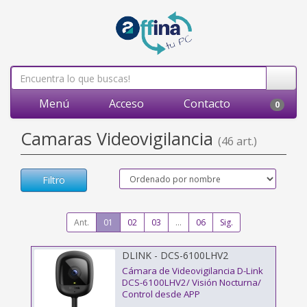
Menú
Acceso
Contacto
0
Camaras Videovigilancia
(46 art.)
Filtro
Ant.
01
02
03
...
06
Sig.
DLINK - DCS-6100LHV2
Cámara de Videovigilancia D-Link
DCS-6100LHV2/ Visión Nocturna/
Control desde APP