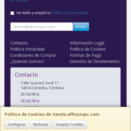
de Privacidad
.
He leído y acepto la
Política de Privacidad
.
Enviar
Contacto
Información Legal
Política Privacidad
Política de Cookies
Condiciones de Compra
Formas de Pago
¿Quienes Somos?
Derecho de Desistimiento
Contacto
Calle Guaraní, local 11
14014
Córdoba
,
Córdoba
957437816
957437816
info@affinatupc.com
Política de Cookies de tienda.affinatupc.com
Configurar
Rechazar
Aceptar Cookies
Horario