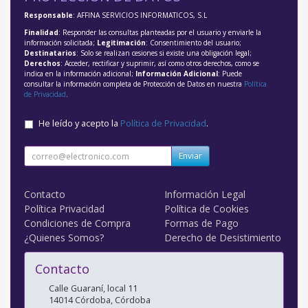
Responsable
: AFFINA SERVICIOS INFORMATICOS, S.L
Finalidad
: Responder las consultas planteadas por el usuario y enviarle la
información solicitada;
Legitimación
: Consentimiento del usuario;
Destinatarios
: Solo se realizan cesiones si existe una obligación legal;
Derechos
: Acceder, rectificar y suprimir, así como otros derechos, como se
indica en la información adicional;
Información Adicional
: Puede
consultar la información completa de Protección de Datos en nuestra
Política
de Privacidad
.
He leído y acepto la
Política de Privacidad
.
Enviar
Contacto
Información Legal
Política Privacidad
Política de Cookies
Condiciones de Compra
Formas de Pago
¿Quienes Somos?
Derecho de Desistimiento
Contacto
Calle Guaraní, local 11
14014
Córdoba
,
Córdoba