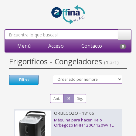
Menú
Acceso
Contacto
0
Frigorificos - Congeladores
(1 art.)
Filtro
Ant.
01
Sig.
ORBEGOZO - 18166
Máquina para hacer Hielo
Orbegozo MHH 1200/ 120W/ 1L